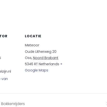
TOR
LOCATIE
Meteoor
Oude Litherweg 20
5
Oss
,
Noord Brabant
5346 RT
Netherlands
+
Google Maps
zijn.nl
e van
Bokkenrijders