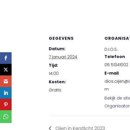
GEGEVENS
ORGANISA
Datum:
D.I.O.S.
Telefoon
7 januari 2024
06 51341002
Tijd:
E-mail
14:00
dios.oijen@
Kosten:
m
Gratis
Bekijk de sit
Organisator
Oijen in Kerstlicht 2023