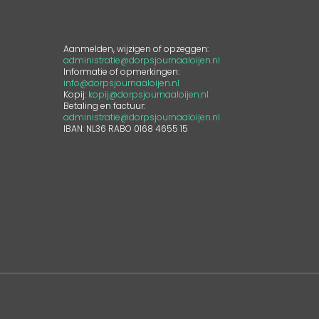
Aanmelden, wijzigen of opzeggen:
administratie@dorpsjournaaloijen.nl
Informatie of opmerkingen:
info@dorpsjournaaloijen.nl
5
Kopij:
kopij@dorpsjournaaloijen.nl
Betaling en factuur:
administratie@dorpsjournaaloijen.nl
IBAN: NL36 RABO 0168 4655 15