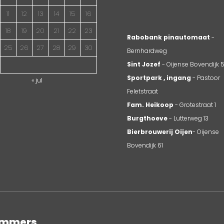
11
12
13
14
15
16
18
19
20
21
22
23
Rabobank pinautomaat
-
25
26
27
28
29
30
Bernhardweg
Sint Jozef
- Oijense Bovendijk 
Sportpark , ingang
- Pastoor
« jul
Feletstraat
Fam. Heikoop
- Grotestraat 1
Burgthoeve
- Lutterweg 13
Bierbrouwerij Oijen
- Oijense
Bovendijk 61
nummers