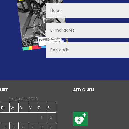
HIEF
AED OIJEN
augustus 2026
D
W
D
V
Z
Z
1
2
4
5
6
7
8
9