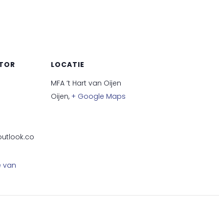
TOR
LOCATIE
MFA ’t Hart van Oijen
Oijen
,
+ Google Maps
outlook.co
e van