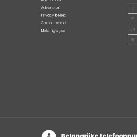
Adverteren
10
Privacy beleid
17
Cookie beleid
24
Meldingwijzer
31
Belangrijke telefoon