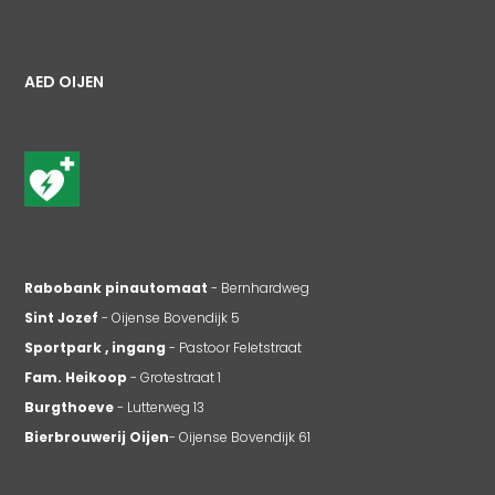
AED OIJEN
Rabobank pinautomaat
- Bernhardweg
Sint Jozef
- Oijense Bovendijk 5
Sportpark , ingang
- Pastoor Feletstraat
Fam. Heikoop
- Grotestraat 1
Burgthoeve
- Lutterweg 13
Bierbrouwerij Oijen
- Oijense Bovendijk 61