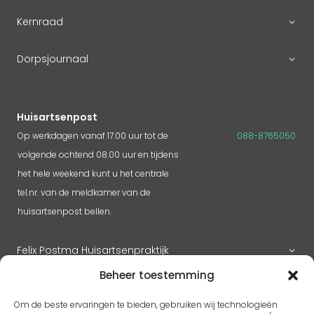
Kernraad
Dorpsjournaal
Huisartsenpost
Op werkdagen vanaf 17.00 uur tot de
088-8765050
volgende ochtend 08.00 uur en tijdens
het hele weekend kunt u het centrale
tel.nr. van de meldkamer van de
huisartsenpost bellen.
Felix Postma Huisartsenpraktijk
Beheer toestemming
Huisartsenpraktijk Megen
Om de beste ervaringen te bieden, gebruiken wij technologieën