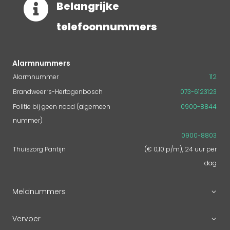

Belangrijke
telefoonnummers
Alarmnummers
Alarmnummer
112
Brandweer ‘s-Hertogenbosch
073-6123123
Politie bij geen nood (algemeen
0900-8844
nummer)
0900-8803
Thuiszorg Pantijn
(€ 0,10 p/m), 24 uur per
dag
Meldnummers
Vervoer