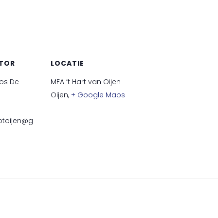
TOR
LOCATIE
os De
MFA ’t Hart van Oijen
Oijen
,
+ Google Maps
otoijen@g