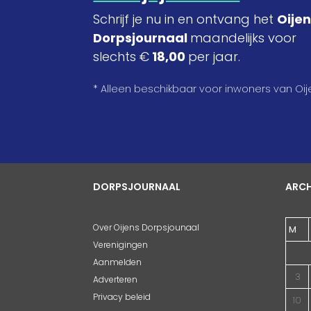
Schrijf je nu in en ontvang het
Oije
Dorpsjournaal
maandelijks voor
slechts €
18,00
per jaar.
* Alleen beschikbaar voor inwoners van Oij
DORPSJOURNAAL
ARCH
Over Oijens Dorpsjounaal
M
Verenigingen
Aanmelden
3
Adverteren
Privacy beleid
10