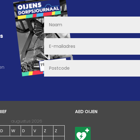
ns
en
IEF
AED OIJEN
augustus 2026
D
W
D
V
Z
Z