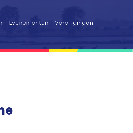
n
Evenementen
Verenigingen
me