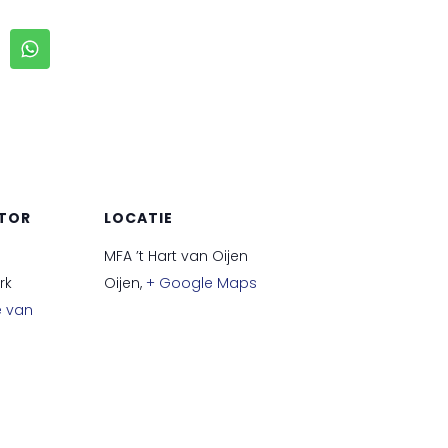
TOR
LOCATIE
MFA ’t Hart van Oijen
rk
Oijen
,
+ Google Maps
e van