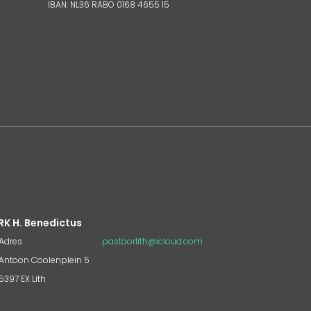
IBAN: NL36 RABO 0168 4655 15
RK H. Benedictus
Adres
pastoorlith@icloud.com
Antoon Coolenplein 5
5397 EX Lith