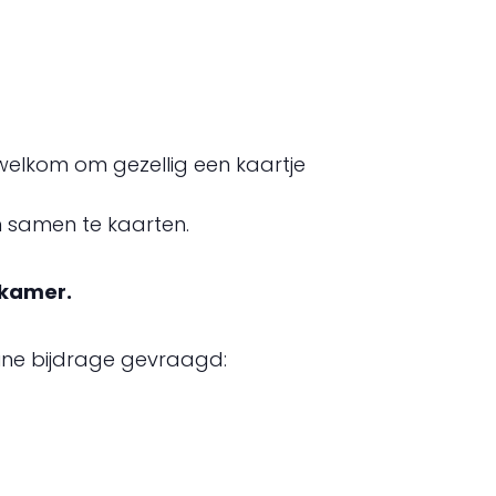
 welkom om gezellig een kaartje
om samen te kaarten.
skamer.
ine bijdrage gevraagd: