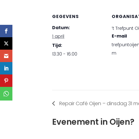
GEGEVENS
ORGANISA
Datum:
’t Trefpunt O
E-mail
1 april
trefpuntoij
Tijd:
m
13:30 - 16:00
Repair Café Oijen – dinsdag 31 m
Evenement in Oijen?