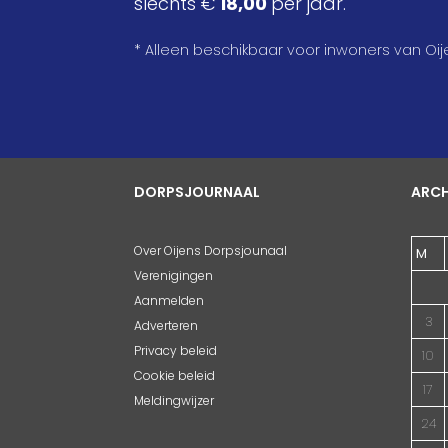
slechts €
18,00
per jaar.
* Alleen beschikbaar voor inwoners van Oij
DORPSJOURNAAL
ARCH
Over Oijens Dorpsjounaal
M
Verenigingen
Aanmelden
3
Adverteren
Privacy beleid
10
Cookie beleid
17
Meldingwijzer
24