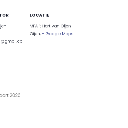
TOR
LOCATIE
ijen
MFA ’t Hart van Oijen
Oijen
,
+ Google Maps
en@gmail.co
aart 2026