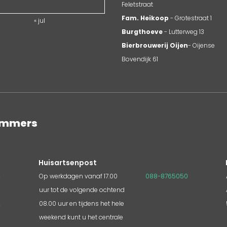
Feletstraat
Fam. Heikoop
- Grotestraat 1
« jul
Burgthoeve
- Lutterweg 13
Bierbrouwerij Oijen
- Oijense
Bovendijk 61
nummers
Huisartsenpost
2
Op werkdagen vanaf 17.00
088-8765050
uur tot de volgende ochtend
3
08.00 uur en tijdens het hele
4
weekend kunt u het centrale