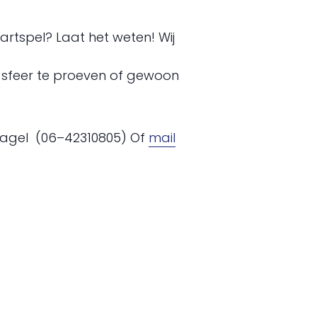
aartspel? Laat het weten! Wij
e sfeer te proeven of gewoon
fnagel (06–42310805) Of
mail