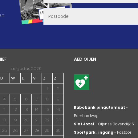
en
IEF
AED OIJEN
augustus 2026
D
W
D
V
Z
Z
1
2
4
5
6
7
8
9
Rabobank pinautomaat
-
11
12
13
14
15
16
Bernhardweg
18
19
20
21
22
23
Sint Jozef
- Oijense Bovendijk 5
25
26
27
28
29
30
Sportpark , ingang
- Pastoor