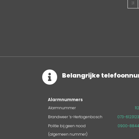
31

Belangrijke telefoon
Alarmnummers
Alarmnummer
11
Brandweer ‘s-Hertogenbosch
073-612312
Politie bij geen nood
0900-884
(algemeen nummer)