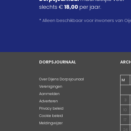
slechts €
18,00
per jaar.
* Alleen beschikbaar voor inwoners van Oij
DORPSJOURNAAL
ARCH
Over Oijens Dorpsjounaal
M
Verenigingen
Aanmelden
3
Adverteren
Privacy beleid
10
Cookie beleid
17
Meldingwijzer
24