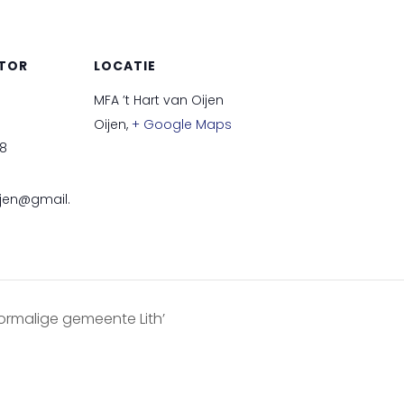
TOR
LOCATIE
MFA ’t Hart van Oijen
Oijen
,
+ Google Maps
8
jen@gmail.
oormalige gemeente Lith’