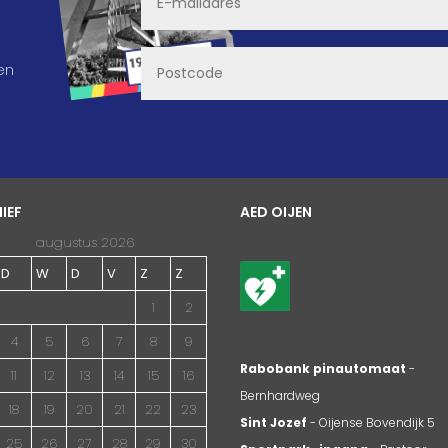
en
IEF
AED OIJEN
augustus 2026
D
W
D
V
Z
Z
1
2
4
5
6
7
8
9
Rabobank pinautomaat
-
11
12
13
14
15
16
Bernhardweg
18
19
20
21
22
23
Sint Jozef
- Oijense Bovendijk 5
25
26
27
28
29
30