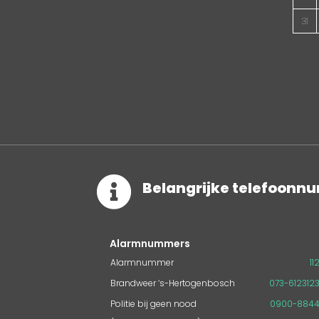
31

Belangrijke telefoon
Alarmnummers
Alarmnummer
11
Brandweer ‘s-Hertogenbosch
073-612312
Politie bij geen nood
0900-884