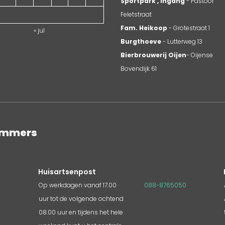
Sportpark , ingang
- Pastoor
Feletstraat
Fam. Heikoop
- Grotestraat 1
« jul
Burgthoeve
- Lutterweg 13
Bierbrouwerij Oijen
- Oijense
Bovendijk 61
nummers
Huisartsenpost
2
Op werkdagen vanaf 17.00
088-8765050
uur tot de volgende ochtend
3
08.00 uur en tijdens het hele
4