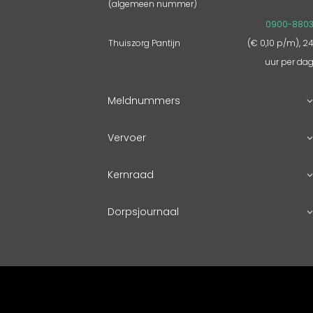
(algemeen nummer)
0900-880
Thuiszorg Pantijn
(€ 0,10 p/m), 2
uur per da
Meldnummers
Vervoer
Kernraad
Dorpsjournaal