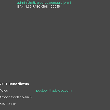
administratie@dorpsjournaaloijen.nl
IBAN: NL36 RABO 0168 4655 15
RK H. Benedictus
Adres
pastoorlith@icloud.com
Antoon Coolenplein 5
5397 EX Lith