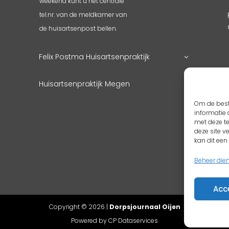
weekend kunt u het centrale
tel.nr. van de meldkamer van
3
de huisartsenpost bellen.
4
g
Felix Postma Huisartsenpraktijk
Huisartsenpraktijk Megen
Om de best
informatie 
met deze t
deze site v
kan dit ee
Beheer die
Acc
Copyright © 2026 |
Dorpsjournaal Oijen
Powered by CP Dataservices