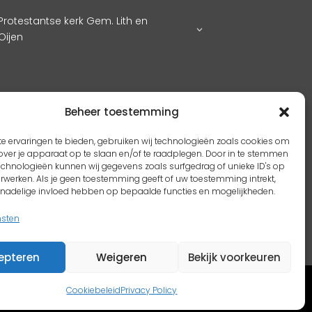
Protestantse kerk Gem. Lith en
Oijen
Beheer toestemming
e ervaringen te bieden, gebruiken wij technologieën zoals cookies om
over je apparaat op te slaan en/of te raadplegen. Door in te stemmen
echnologieën kunnen wij gegevens zoals surfgedrag of unieke ID's op
erwerken. Als je geen toestemming geeft of uw toestemming intrekt,
n nadelige invloed hebben op bepaalde functies en mogelijkheden.
nsten
epteren
Weigeren
Bekijk voorkeuren
Cookiebeleid
Privacy Policy