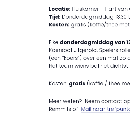
Locatie:
Huiskamer – Hart van 
Tijd:
Donderdagmiddag 13.30 tot 
Kosten:
gratis (koffie/thee me
Elke
donderdagmiddag van 13.3
Koersbal uitgerold. Spelers rol
(een “koers”) over een mat zo dic
Het team wiens bal het dichtst bi
Kosten:
gratis
(koffie / thee me
Meer weten? Neem contact op 
Remmits of
Mail naar trefpun