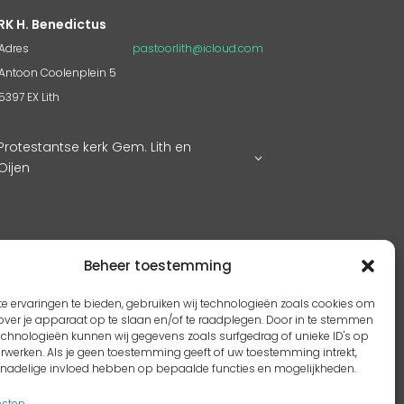
RK H. Benedictus
Adres
pastoorlith@icloud.com
Antoon Coolenplein 5
5397 EX Lith
Protestantse kerk Gem. Lith en
Oijen
Beheer toestemming
e ervaringen te bieden, gebruiken wij technologieën zoals cookies om
over je apparaat op te slaan en/of te raadplegen. Door in te stemmen
echnologieën kunnen wij gegevens zoals surfgedrag of unieke ID's op
erwerken. Als je geen toestemming geeft of uw toestemming intrekt,
n nadelige invloed hebben op bepaalde functies en mogelijkheden.
nsten