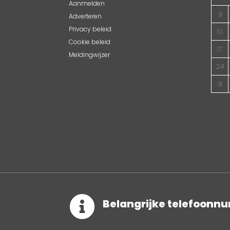
Aanmelden
3
Adverteren
Privacy beleid
10
Cookie beleid
17
Meldingwijzer
24
31

Belangrijke telefoon