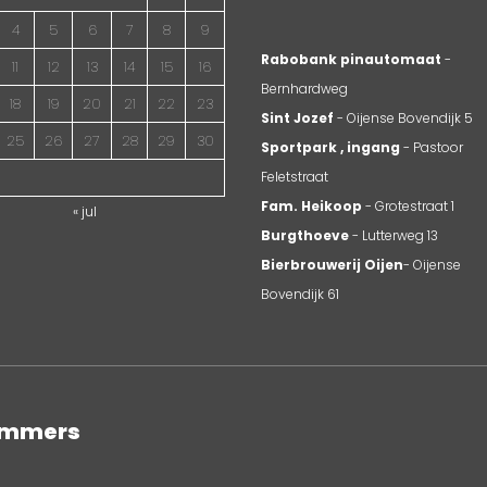
4
5
6
7
8
9
Rabobank pinautomaat
-
11
12
13
14
15
16
Bernhardweg
18
19
20
21
22
23
Sint Jozef
- Oijense Bovendijk 5
25
26
27
28
29
30
Sportpark , ingang
- Pastoor
Feletstraat
Fam. Heikoop
- Grotestraat 1
« jul
Burgthoeve
- Lutterweg 13
Bierbrouwerij Oijen
- Oijense
Bovendijk 61
nummers