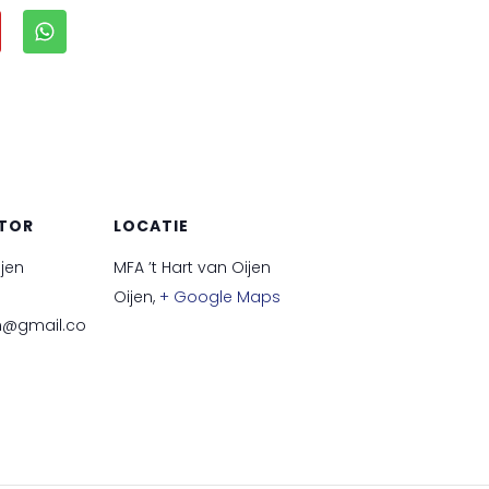
TOR
LOCATIE
ijen
MFA ’t Hart van Oijen
Oijen
,
+ Google Maps
en@gmail.co