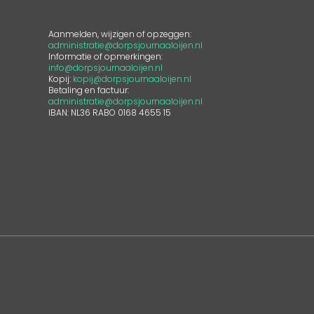
Aanmelden, wijzigen of opzeggen:
administratie@dorpsjournaaloijen.nl
Informatie of opmerkingen:
info@dorpsjournaaloijen.nl
Kopij:
kopij@dorpsjournaaloijen.nl
Betaling en factuur:
administratie@dorpsjournaaloijen.nl
IBAN: NL36 RABO 0168 4655 15