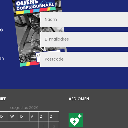
ns
en
IEF
AED OIJEN
augustus 2026
D
W
D
V
Z
Z
1
2