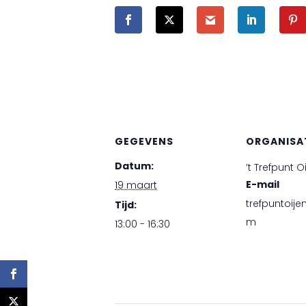
GEGEVENS
ORGANISA
Datum:
’t Trefpunt O
E-mail
19 maart
trefpuntoij
Tijd:
m
13:00 - 16:30