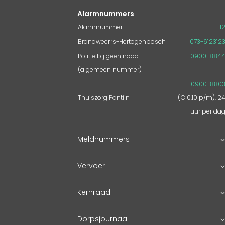
Alarmnummers
Alarmnummer
11
Brandweer ‘s-Hertogenbosch
073-612312
Politie bij geen nood
0900-884
(algemeen nummer)
0900-880
Thuiszorg Pantijn
(€ 0,10 p/m), 2
uur per da
Meldnummers
Vervoer
Kernraad
Dorpsjournaal