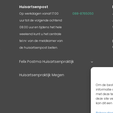
Huisartsenpost
2
Op werkdagen vanaf 17.00
088-8765050
uur tot de volgende ochtend
3
08.00 uur en tijdens het hele
4
weekend kunt u het centrale
tel.nr. van de meldkamer van
3
de huisartsenpost bellen.
4
g
Felix Postma Huisartsenpraktijk
Huisartsenpraktijk Megen
Om de best
informatie 
met deze t
deze site v
kan dit ee
Beheer die