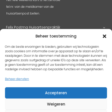
tel.nr. van de meldkamer van de
huisartsenpost bellen.
Felix Postma Huisartsenpraktijk
Beheer toestemming
Huisartsenpraktijk Megen
Om de beste ervaringen te bieden, gebruiken wij technologieën
zoals cookies om informatie over je apparaat op te slaan en/of te
raadplegen. Door in te stemmen met deze technologieën kunnen wij
gegevens zoals surfgedrag of unieke ID's op deze site verwerken. Als
RK H. Benedictus
je geen toestemming geeft of uw toestemming intrekt, kan dit een
Adres
pastoorlith@icloud.com
nadelige invloed hebben op bepaalde functies en mogelijkheden.
Antoon Coolenplein 5
Beheer diensten
5397 EX Lith
Accepteren
Protestantse kerk Gem. Lith en Oijen
Weigeren