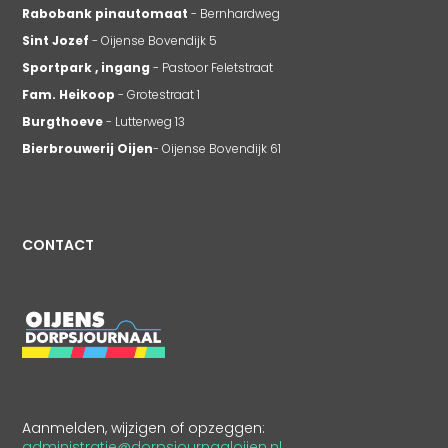
Rabobank pinautomaat
- Bernhardweg
Sint Jozef
- Oijense Bovendijk 5
Sportpark , ingang
- Pastoor Feletstraat
Fam. Heikoop
- Grotestraat 1
Burgthoeve
- Lutterweg 13
Bierbrouwerij Oijen
- Oijense Bovendijk 61
CONTACT
Aanmelden, wijzigen of opzeggen:
administratie@dorpsjournaaloijen.nl