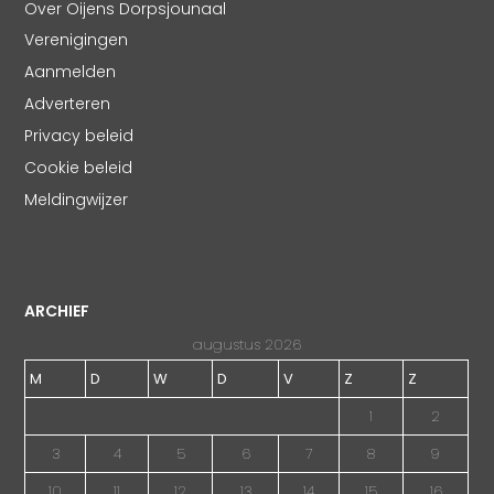
Over Oijens Dorpsjounaal
Verenigingen
Aanmelden
Adverteren
Privacy beleid
Cookie beleid
Meldingwijzer
ARCHIEF
augustus 2026
M
D
W
D
V
Z
Z
1
2
3
4
5
6
7
8
9
10
11
12
13
14
15
16