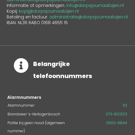
Informatie of opmerkingen:
info@dorpsjournaaloijen.nl
Kopij:
kopij@dorpsjournaaloijen.nl
Betaling en factuur:
administratie@dorpsjournaaloijen.nl
IBAN: NL36 RABO 0168 4655 15

Belangrijke
telefoonnummers
Alarmnummers
Alarmnummer
112
Brandweer ‘s-Hertogenbosch
073-6123123
Politie bij geen nood (algemeen
0900-8844
nummer)