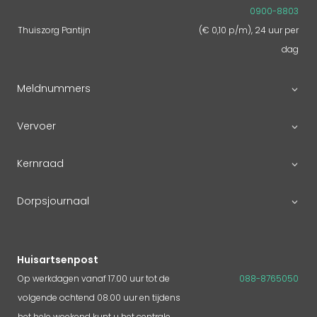
0900-8803
Thuiszorg Pantijn
(€ 0,10 p/m), 24 uur per
dag
Meldnummers
Vervoer
Kernraad
Dorpsjournaal
Huisartsenpost
Op werkdagen vanaf 17.00 uur tot de
088-8765050
volgende ochtend 08.00 uur en tijdens
het hele weekend kunt u het centrale