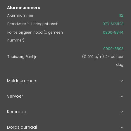
Alarmnummers
Alarmnummer
112
Brandweer ‘s-Hertogenbosch
073-6123123
Politie bij geen nood (algemeen
0900-8844
nummer)
0900-8803
Thuiszorg Pantijn
(€ 0,10 p/m), 24 uur per
dag
Meldnummers
Vervoer
Kernraad
Dorpsjournaal