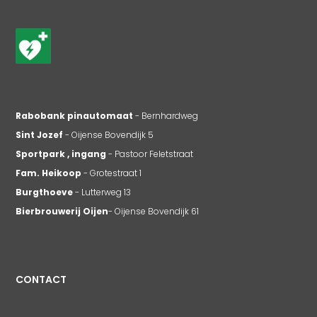
Rabobank pinautomaat
- Bernhardweg
Sint Jozef
- Oijense Bovendijk 5
Sportpark , ingang
- Pastoor Feletstraat
Fam. Heikoop
- Grotestraat 1
Burgthoeve
- Lutterweg 13
Bierbrouwerij Oijen
- Oijense Bovendijk 61
CONTACT