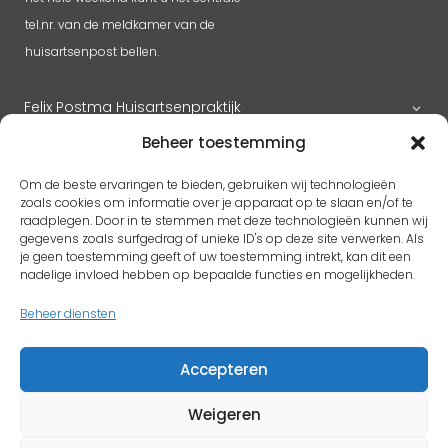
tel.nr. van de meldkamer van de
huisartsenpost bellen.
Felix Postma Huisartsenpraktijk
Beheer toestemming
Huisartsenpraktijk Megen
Om de beste ervaringen te bieden, gebruiken wij technologieën
zoals cookies om informatie over je apparaat op te slaan en/of te
raadplegen. Door in te stemmen met deze technologieën kunnen wij
gegevens zoals surfgedrag of unieke ID's op deze site verwerken. Als
RK H. Benedictus
je geen toestemming geeft of uw toestemming intrekt, kan dit een
Adres
pastoorlith@icloud.com
nadelige invloed hebben op bepaalde functies en mogelijkheden.
Antoon Coolenplein 5
Beheer diensten
5397 EX Lith
Accepteren
Protestantse kerk Gem. Lith en Oijen
Weigeren