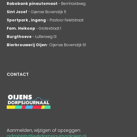
Rabobank pinautomaat
- Bernhardweg
Sint Jozef
- Oijense Bovendijk 5
Sportpark , ingang
- Pastoor Feletstraat
Fam. Heikoop
- Grotestraat 1
Burgthoeve
- Lutterweg 13
Bierbrouwerij Oijen
- Oijense Bovendijk 61
CONTACT
Aanmelden, wijzigen of opzeggen:
administratie@dorpsjournaaloijen.nl