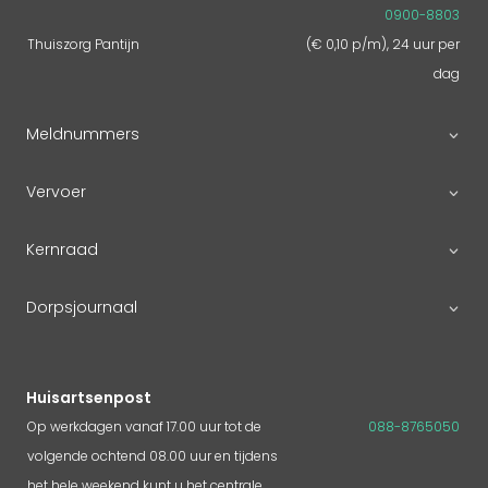
0900-8803
Thuiszorg Pantijn
(€ 0,10 p/m), 24 uur per
dag
Meldnummers
Vervoer
Kernraad
Dorpsjournaal
Huisartsenpost
Op werkdagen vanaf 17.00 uur tot de
088-8765050
volgende ochtend 08.00 uur en tijdens
het hele weekend kunt u het centrale