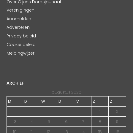
Over Oijens Dorpsjounaal
Verenigingen
Aanmelden
Adverteren
Privacy beleid
Cookie beleid
Meldingwijzer
ARCHIEF
augustus 2026
M
D
W
D
V
Z
Z
1
2
3
4
5
6
7
8
9
10
11
12
13
14
15
16