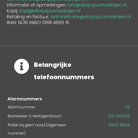
Informatie of opmerkingen:
info@dorpsjournaaloijen.nl
Kopij:
kopij@dorpsjournaaloijen.nl
Betaling en factuur:
administratie@dorpsjournaaloijen.nl
IBAN: NL36 RABO 0168 4655 15

Belangrijke
telefoonnummers
Alarmnummers
Alarmnummer
112
Brandweer ‘s-Hertogenbosch
073-6123123
Politie bij geen nood (algemeen
0900-8844
nummer)