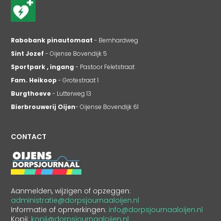
Rabobank pinautomaat
- Bernhardweg
Sint Jozef
- Oijense Bovendijk 5
Sportpark , ingang
- Pastoor Feletstraat
Fam. Heikoop
- Grotestraat 1
Burgthoeve
- Lutterweg 13
Bierbrouwerij Oijen
- Oijense Bovendijk 61
CONTACT
Aanmelden, wijzigen of opzeggen:
administratie@dorpsjournaaloijen.nl
Informatie of opmerkingen:
info@dorpsjournaaloijen.nl
Kopij:
kopij@dorpsjournaaloijen.nl