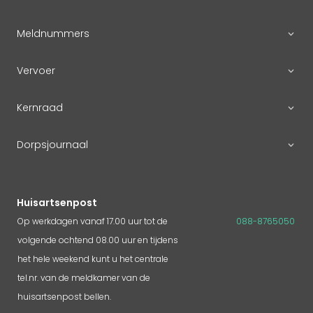
Meldnummers
Vervoer
Kernraad
Dorpsjournaal
Huisartsenpost
Op werkdagen vanaf 17.00 uur tot de
088-8765050
volgende ochtend 08.00 uur en tijdens
het hele weekend kunt u het centrale
tel.nr. van de meldkamer van de
huisartsenpost bellen.