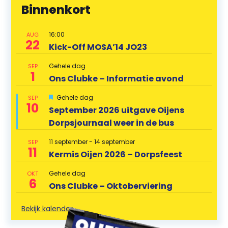
Binnenkort
16:00
AUG
22
Kick-Off MOSA’14 JO23
Gehele dag
SEP
1
Ons Clubke – Informatie avond
U
Gehele dag
SEP
10
i
September 2026 uitgave Oijens
t
Dorpsjournaal weer in de bus
g
e
l
11 september
-
14 september
SEP
i
11
Kermis Oijen 2026 – Dorpsfeest
c
h
t
Gehele dag
OKT
6
Ons Clubke – Oktoberviering
Bekijk kalender