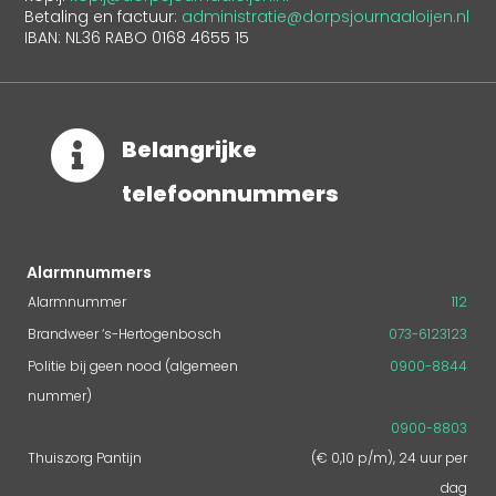
Betaling en factuur:
administratie@dorpsjournaaloijen.nl
IBAN: NL36 RABO 0168 4655 15

Belangrijke
telefoonnummers
Alarmnummers
Alarmnummer
112
Brandweer ‘s-Hertogenbosch
073-6123123
Politie bij geen nood (algemeen
0900-8844
nummer)
0900-8803
Thuiszorg Pantijn
(€ 0,10 p/m), 24 uur per
dag