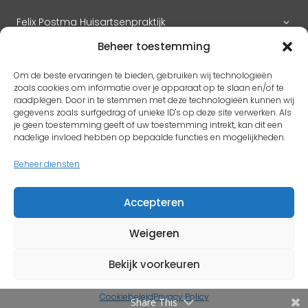
Felix Postma Huisartsenpraktijk
Beheer toestemming
Huisartsenpraktijk Megen
Om de beste ervaringen te bieden, gebruiken wij technologieën
zoals cookies om informatie over je apparaat op te slaan en/of te
raadplegen. Door in te stemmen met deze technologieën kunnen wij
gegevens zoals surfgedrag of unieke ID's op deze site verwerken. Als
RK H. Benedictus
je geen toestemming geeft of uw toestemming intrekt, kan dit een
Adres
pastoorlith@icloud.com
nadelige invloed hebben op bepaalde functies en mogelijkheden.
Antoon Coolenplein 5
Beheer diensten
5397 EX Lith
Accepteren
Protestantse kerk Gem. Lith en Oijen
Weigeren
Bekijk voorkeuren
Copyright © 2026 |
Dorpsjournaal Oijen
Cookiebeleid
Privacy Policy
Powered by CP Dataservices
Share This