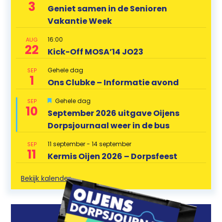
3
Geniet samen in de Senioren
Vakantie Week
16:00
AUG
22
Kick-Off MOSA’14 JO23
Gehele dag
SEP
1
Ons Clubke – Informatie avond
U
Gehele dag
SEP
10
i
September 2026 uitgave Oijens
t
Dorpsjournaal weer in de bus
g
e
l
11 september
-
14 september
SEP
i
11
Kermis Oijen 2026 – Dorpsfeest
c
h
t
Bekijk kalender