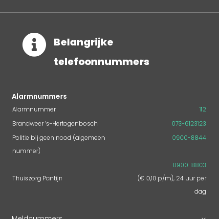

Belangrijke
telefoonnummers
Alarmnummers
Alarmnummer
112
Brandweer ‘s-Hertogenbosch
073-6123123
Politie bij geen nood (algemeen
0900-8844
nummer)
0900-8803
Thuiszorg Pantijn
(€ 0,10 p/m), 24 uur per
dag
Meldnummers