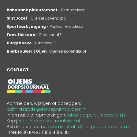
Rabobank pinautomaat
- Bernhardweg
Sint Jozef
- Oijense Bovendijk 5
Sportpark , ingang
- Pastoor Feletstraat
Fam. Heikoop
- Grotestraat 1
Burgthoeve
- Lutterweg 13
Bierbrouwerij Oijen
- Oijense Bovendijk 61
CONTACT
Aanmelden, wijzigen of opzeggen:
administratie@dorpsjournaaloijen.nl
Informatie of opmerkingen:
info@dorpsjournaaloijen.nl
Kopij:
kopij@dorpsjournaaloijen.nl
Betaling en factuur:
administratie@dorpsjournaaloijen.nl
IBAN: NL36 RABO 0168 4655 15