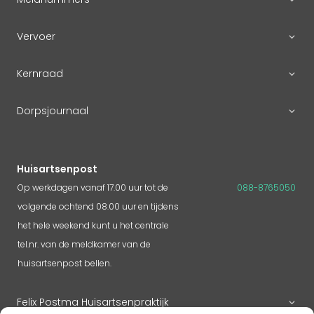
Vervoer
Kernraad
Dorpsjournaal
Huisartsenpost
Op werkdagen vanaf 17.00 uur tot de
088-8765050
volgende ochtend 08.00 uur en tijdens
het hele weekend kunt u het centrale
tel.nr. van de meldkamer van de
huisartsenpost bellen.
Felix Postma Huisartsenpraktijk