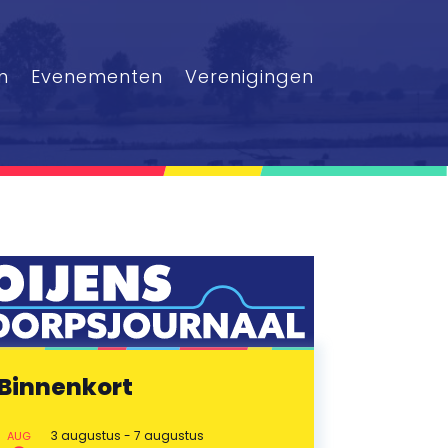
n
Evenementen
Verenigingen
Binnenkort
3 augustus
-
7 augustus
AUG