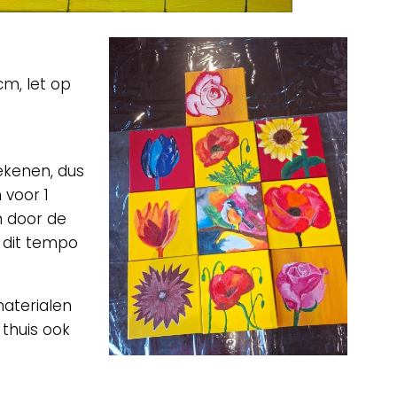
m, let op
ekenen, dus
voor 1
m door de
 dit tempo
aterialen
thuis ook