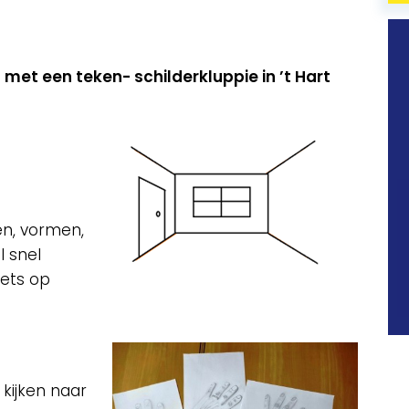
met een teken- schilderkluppie in ’t Hart
en, vormen,
 snel
iets op
kijken naar