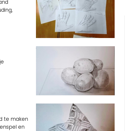
and
ding,
je
n
d te maken
nenspel en