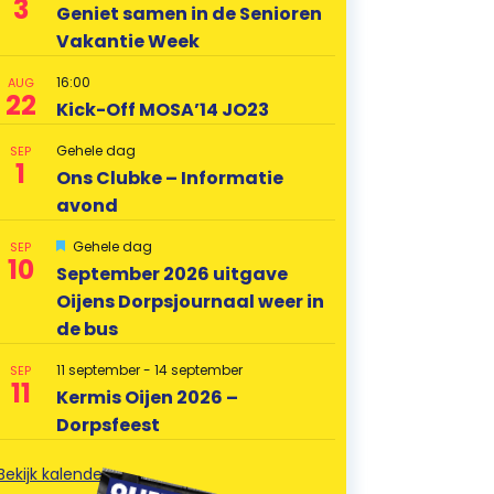
3
Geniet samen in de Senioren
Vakantie Week
16:00
AUG
22
Kick-Off MOSA’14 JO23
Gehele dag
SEP
1
Ons Clubke – Informatie
avond
U
Gehele dag
SEP
10
i
September 2026 uitgave
t
Oijens Dorpsjournaal weer in
g
e
de bus
l
i
c
11 september
-
14 september
SEP
11
h
Kermis Oijen 2026 –
t
Dorpsfeest
Bekijk kalender