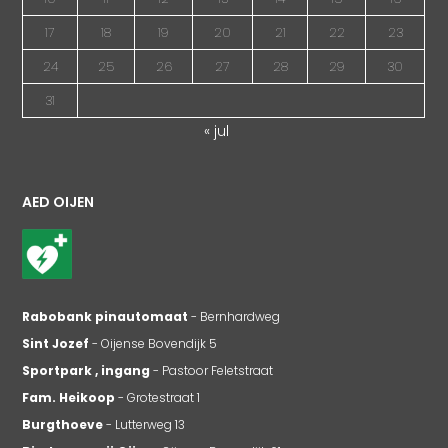
17
18
19
20
21
22
23
24
25
26
27
28
29
30
31
« jul
AED OIJEN
Rabobank pinautomaat
- Bernhardweg
Sint Jozef
- Oijense Bovendijk 5
Sportpark , ingang
- Pastoor Feletstraat
Fam. Heikoop
- Grotestraat 1
Burgthoeve
- Lutterweg 13