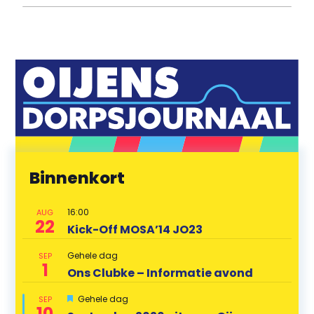
Binnenkort
16:00
AUG
22
Kick-Off MOSA’14 JO23
Gehele dag
SEP
1
Ons Clubke – Informatie avond
U
Gehele dag
SEP
10
i