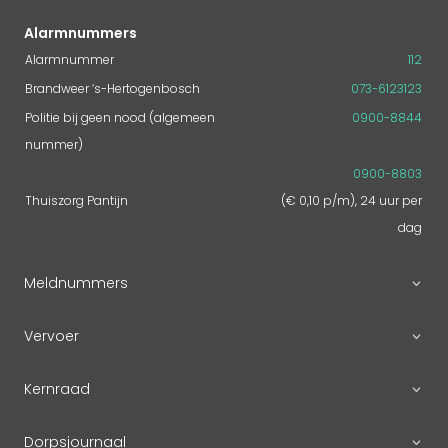
Alarmnummers
Alarmnummer
112
Brandweer ‘s-Hertogenbosch
073-6123123
Politie bij geen nood (algemeen
0900-8844
nummer)
0900-8803
Thuiszorg Pantijn
(€ 0,10 p/m), 24 uur per
dag
Meldnummers
Vervoer
Kernraad
Dorpsjournaal