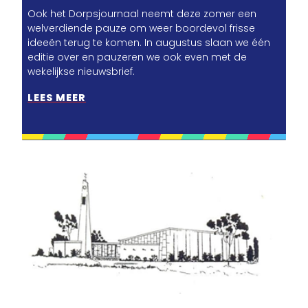
Ook het Dorpsjournaal neemt deze zomer een
welverdiende pauze om weer boordevol frisse
ideeën terug te komen. In augustus slaan we één
editie over en pauzeren we ook even met de
wekelijkse nieuwsbrief.
LEES MEER