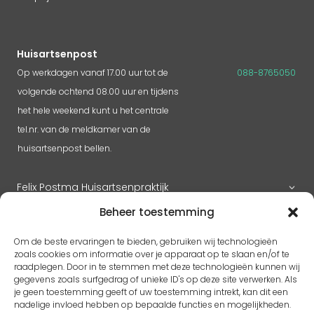
Huisartsenpost
Op werkdagen vanaf 17.00 uur tot de
088-8765050
volgende ochtend 08.00 uur en tijdens
het hele weekend kunt u het centrale
tel.nr. van de meldkamer van de
huisartsenpost bellen.
Felix Postma Huisartsenpraktijk
Beheer toestemming
Huisartsenpraktijk Megen
Om de beste ervaringen te bieden, gebruiken wij technologieën
zoals cookies om informatie over je apparaat op te slaan en/of te
raadplegen. Door in te stemmen met deze technologieën kunnen wij
gegevens zoals surfgedrag of unieke ID's op deze site verwerken. Als
RK H. Benedictus
je geen toestemming geeft of uw toestemming intrekt, kan dit een
Adres
pastoorlith@icloud.com
nadelige invloed hebben op bepaalde functies en mogelijkheden.