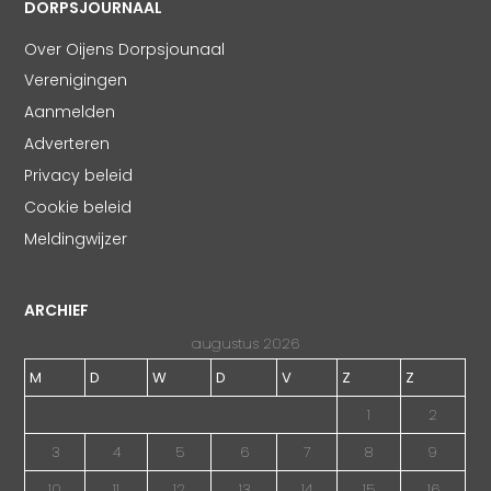
DORPSJOURNAAL
Over Oijens Dorpsjounaal
Verenigingen
Aanmelden
Adverteren
Privacy beleid
Cookie beleid
Meldingwijzer
ARCHIEF
augustus 2026
M
D
W
D
V
Z
Z
1
2
3
4
5
6
7
8
9
10
11
12
13
14
15
16