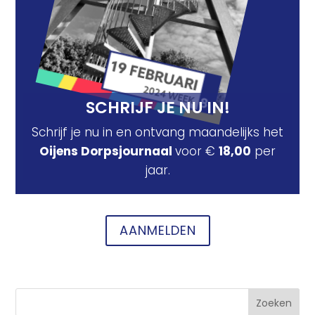
SCHRIJF JE NU IN!
Schrijf je nu in en ontvang maandelijks het
Oijens Dorpsjournaal
voor €
18,00
per
jaar.
AANMELDEN
Zoeken