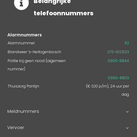

Belangrijke
telefoonnummers
Alarmnummers
Alarmnummer
112
Brandweer ‘s-Hertogenbosch
073-6123123
Politie bij geen nood (algemeen
0900-8844
nummer)
0900-8803
Thuiszorg Pantijn
(€ 0,10 p/m), 24 uur per
dag
Meldnummers
Vervoer