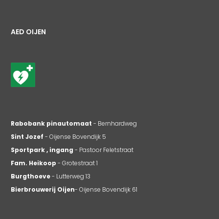
AED OIJEN
Rabobank pinautomaat
- Bernhardweg
Sint Jozef
- Oijense Bovendijk 5
Sportpark , ingang
- Pastoor Feletstraat
Fam. Heikoop
- Grotestraat 1
Burgthoeve
- Lutterweg 13
Bierbrouwerij Oijen
- Oijense Bovendijk 61