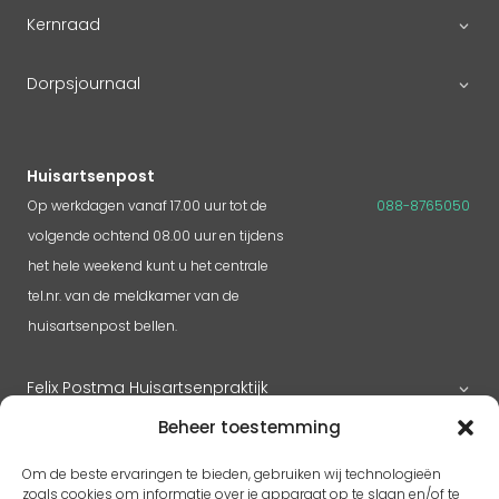
Kernraad
Dorpsjournaal
Huisartsenpost
Op werkdagen vanaf 17.00 uur tot de
088-8765050
volgende ochtend 08.00 uur en tijdens
het hele weekend kunt u het centrale
tel.nr. van de meldkamer van de
huisartsenpost bellen.
Felix Postma Huisartsenpraktijk
Beheer toestemming
Huisartsenpraktijk Megen
Om de beste ervaringen te bieden, gebruiken wij technologieën
zoals cookies om informatie over je apparaat op te slaan en/of te