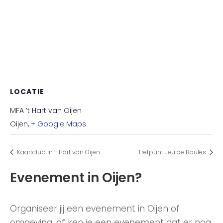
LOCATIE
MFA ’t Hart van Oijen
Oijen
,
+ Google Maps
Kaartclub in ’t Hart van Oijen
Trefpunt Jeu de Boules
Evenement in Oijen?
Organiseer jij een evenement in Oijen of
omgeving, of ken je een evenement dat er nog