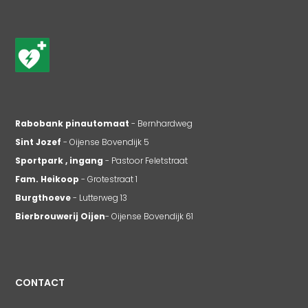
Rabobank pinautomaat
- Bernhardweg
Sint Jozef
- Oijense Bovendijk 5
Sportpark , ingang
- Pastoor Feletstraat
Fam. Heikoop
- Grotestraat 1
Burgthoeve
- Lutterweg 13
Bierbrouwerij Oijen
- Oijense Bovendijk 61
CONTACT