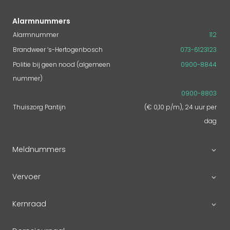
Alarmnummers
Alarmnummer
112
Brandweer ‘s-Hertogenbosch
073-6123123
Politie bij geen nood (algemeen
0900-8844
nummer)
0900-8803
Thuiszorg Pantijn
(€ 0,10 p/m), 24 uur per
dag
Meldnummers
Vervoer
Kernraad