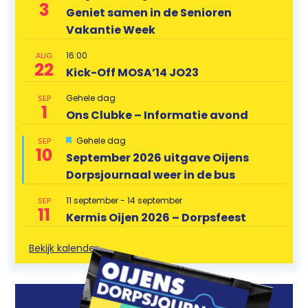
3
Geniet samen in de Senioren
Vakantie Week
16:00
AUG
22
Kick-Off MOSA’14 JO23
Gehele dag
SEP
1
Ons Clubke – Informatie avond
U
Gehele dag
SEP
10
i
September 2026 uitgave Oijens
t
Dorpsjournaal weer in de bus
g
e
l
11 september
-
14 september
SEP
i
11
Kermis Oijen 2026 – Dorpsfeest
c
h
t
Bekijk kalender