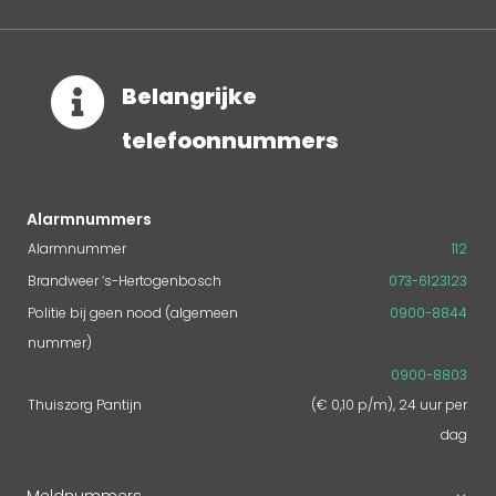

Belangrijke
telefoonnummers
Alarmnummers
Alarmnummer
112
Brandweer ‘s-Hertogenbosch
073-6123123
Politie bij geen nood (algemeen
0900-8844
nummer)
0900-8803
Thuiszorg Pantijn
(€ 0,10 p/m), 24 uur per
dag
Meldnummers