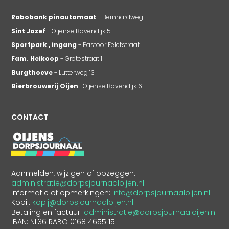
Rabobank pinautomaat
- Bernhardweg
Sint Jozef
- Oijense Bovendijk 5
Sportpark , ingang
- Pastoor Feletstraat
Fam. Heikoop
- Grotestraat 1
Burgthoeve
- Lutterweg 13
Bierbrouwerij Oijen
- Oijense Bovendijk 61
CONTACT
Aanmelden, wijzigen of opzeggen:
administratie@dorpsjournaaloijen.nl
Informatie of opmerkingen:
info@dorpsjournaaloijen.nl
Kopij:
kopij@dorpsjournaaloijen.nl
Betaling en factuur:
administratie@dorpsjournaaloijen.nl
IBAN: NL36 RABO 0168 4655 15