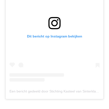
Dit bericht op Instagram bekijken
Een bericht gedeeld door Stichting Kasteel van Sinterklaas, Oijen (@kasteel_van_sinterklaas)