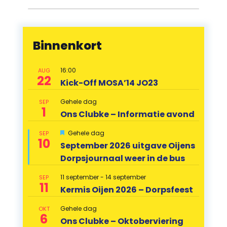
Binnenkort
16:00
AUG
22
Kick-Off MOSA’14 JO23
Gehele dag
SEP
1
Ons Clubke – Informatie avond
Uitgelicht
Gehele dag
SEP
10
September 2026 uitgave Oijens
Dorpsjournaal weer in de bus
11 september
-
14 september
SEP
11
Kermis Oijen 2026 – Dorpsfeest
Gehele dag
OKT
6
Ons Clubke – Oktoberviering