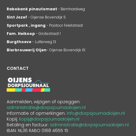
Rabobank pinautomaat
- Bernhardweg
Sint Jozef
- Oijense Bovendijk 5
Sportpark , ingang
- Pastoor Feletstraat
Fam. Heikoop
- Grotestraat 1
Burgthoeve
- Lutterweg 13
Bierbrouwerij Oijen
- Oijense Bovendijk 61
CONTACT
Aanmelden, wijzigen of opzeggen:
administratie@dorpsjournaaloijen.nl
Informatie of opmerkingen:
info@dorpsjournaaloijen.nl
Kopij:
kopij@dorpsjournaaloijen.nl
Betaling en factuur:
administratie@dorpsjournaaloijen.nl
IBAN: NL36 RABO 0168 4655 15