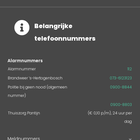

Belangrijke
telefoonnummers
Alarmnummers
Alarmnummer
112
Brandweer ‘s-Hertogenbosch
073-6123123
Politie bij geen nood (algemeen
0900-8844
nummer)
0900-8803
Thuiszorg Pantijn
(€ 0,10 p/m), 24 uur per
dag
Meldnummers