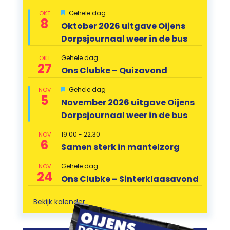
Uitgelicht
Gehele dag
OKT
8
Oktober 2026 uitgave Oijens
Dorpsjournaal weer in de bus
Gehele dag
OKT
27
Ons Clubke – Quizavond
Uitgelicht
Gehele dag
NOV
5
November 2026 uitgave Oijens
Dorpsjournaal weer in de bus
19:00
-
22:30
NOV
6
Samen sterk in mantelzorg
Gehele dag
NOV
24
Ons Clubke – Sinterklaasavond
Bekijk kalender