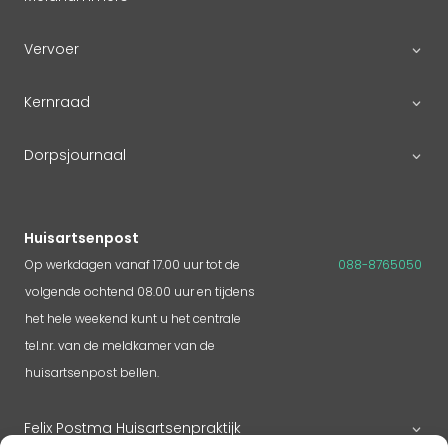
Vervoer
Kernraad
Dorpsjournaal
Huisartsenpost
Op werkdagen vanaf 17.00 uur tot de
088-8765050
volgende ochtend 08.00 uur en tijdens
het hele weekend kunt u het centrale
tel.nr. van de meldkamer van de
huisartsenpost bellen.
Felix Postma Huisartsenpraktijk