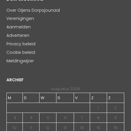
Over Oijens Dorpsjounaal
Verenigingen
Aanmelden
Adverteren
Privacy beleid
Cookie beleid
Meldingwijzer
ARCHIEF
augustus 2026
M
D
W
D
V
Z
Z
1
2
3
4
5
6
7
8
9
10
11
12
13
14
15
16