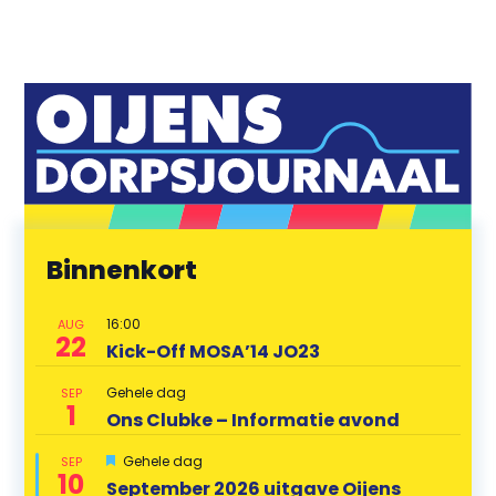
Binnenkort
16:00
AUG
22
Kick-Off MOSA’14 JO23
Gehele dag
SEP
1
Ons Clubke – Informatie avond
U
Gehele dag
SEP
10
i
September 2026 uitgave Oijens
t