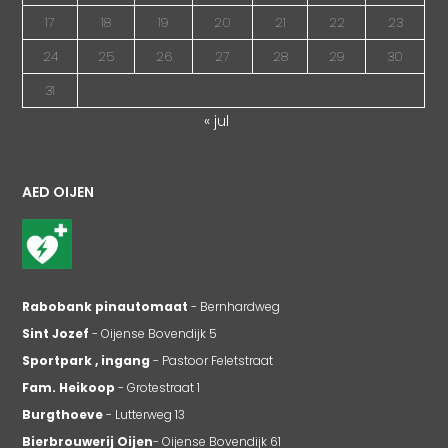
17
18
19
20
21
22
23
24
25
26
27
28
29
30
31
« jul
AED OIJEN
Rabobank pinautomaat
- Bernhardweg
Sint Jozef
- Oijense Bovendijk 5
Sportpark , ingang
- Pastoor Feletstraat
Fam. Heikoop
- Grotestraat 1
Burgthoeve
- Lutterweg 13
Bierbrouwerij Oijen
- Oijense Bovendijk 61