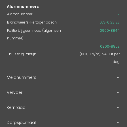
Alarmnummers
Alarmnummer
112
Brandweer ‘s-Hertogenbosch
073-6123123
Politie bij geen nood (algemeen
0900-8844
nummer)
0900-8803
Thuiszorg Pantijn
(€ 0,10 p/m), 24 uur per
dag
Meldnummers
Vervoer
Kernraad
Dorpsjournaal