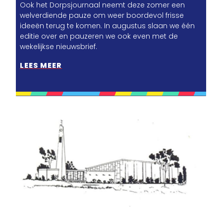
Ook het Dorpsjournaal neemt deze zomer een
welverdiende pauze om weer boordevol frisse
ideeën terug te komen. In augustus slaan we één
editie over en pauzeren we ook even met de
wekelijkse nieuwsbrief.
LEES MEER