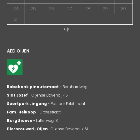
24
25
26
27
28
29
30
31
« jul
AED OIJEN
Rabobank pinautomaat
- Bernhardweg
Sint Jozef
- Oijense Bovendijk 5
Sportpark , ingang
- Pastoor Feletstraat
Fam. Heikoop
- Grotestraat 1
Burgthoeve
- Lutterweg 13
Bierbrouwerij Oijen
- Oijense Bovendijk 61