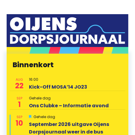
Binnenkort
16:00
AUG
22
Kick-Off MOSA’14 JO23
Gehele dag
SEP
1
Ons Clubke – Informatie avond
U
Gehele dag
SEP
10
i
September 2026 uitgave Oijens
t
Dorpsjournaal weer in de bus
g