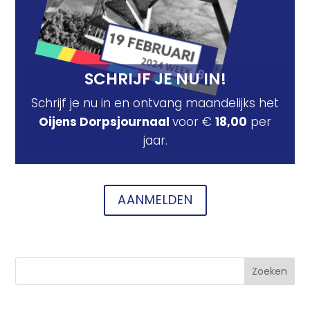
SCHRIJF JE NU IN!
Schrijf je nu in en ontvang maandelijks het
Oijens Dorpsjournaal
voor €
18,00
per
jaar.
AANMELDEN
Zoeken