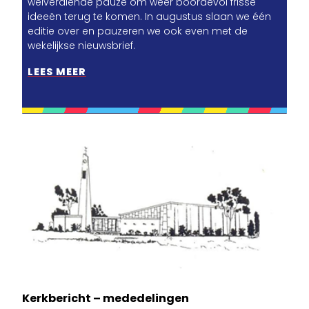
welverdiende pauze om weer boordevol frisse
ideeën terug te komen. In augustus slaan we één
editie over en pauzeren we ook even met de
wekelijkse nieuwsbrief.
LEES MEER
Kerkbericht – mededelingen