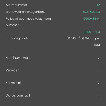
Alarmnummer
112
Brandweer ‘s-Hertogenbosch
073-6123123
Politie bij geen nood (algemeen
0900-8844
nummer)
0900-8803
Thuiszorg Pantijn
(€ 0,10 p/m), 24 uur per
dag
Meldnummers
Vervoer
Kernraad
Dorpsjournaal