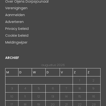
Over Oijens Dorpsjounaal
Verenigingen
Aanmelden
Adverteren
Privacy beleid
Cookie beleid
Meldingwijzer
ARCHIEF
augustus 2026
M
D
W
D
V
Z
Z
1
2
3
4
5
6
7
8
9
10
11
12
13
14
15
16
17
18
19
20
21
22
23