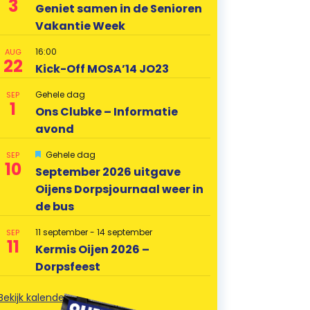
3
Geniet samen in de Senioren
Vakantie Week
16:00
AUG
22
Kick-Off MOSA’14 JO23
Gehele dag
SEP
1
Ons Clubke – Informatie
avond
U
Gehele dag
SEP
10
i
September 2026 uitgave
t
Oijens Dorpsjournaal weer in
g
e
de bus
l
i
c
11 september
-
14 september
SEP
11
h
Kermis Oijen 2026 –
t
Dorpsfeest
Bekijk kalender