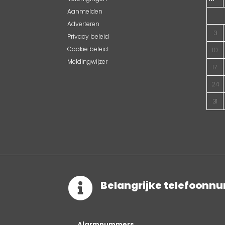
Aanmelden
Adverteren
3
Privacy beleid
Cookie beleid
10
Meldingwijzer
17
24
31

Belangrijke telefoon
Alarmnummers