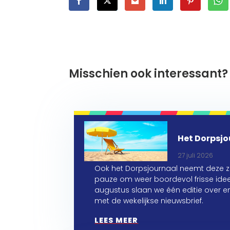
Misschien ook interessant?
Het Dorpsjo
27 juli 2026
Ook het Dorpsjournaal neemt deze 
pauze om weer boordevol frisse idee
augustus slaan we één editie over 
met de wekelijkse nieuwsbrief.
LEES MEER