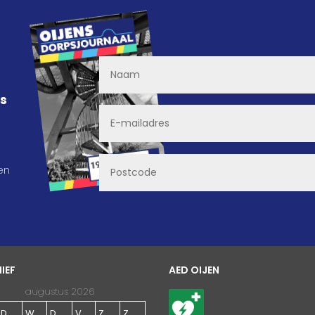
ns
en
IEF
AED OIJEN
augustus 2026
D
W
D
V
Z
Z