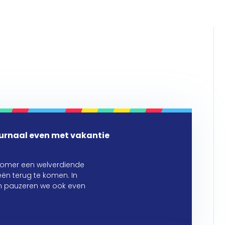
urnaal even met vakantie
zomer een welverdiende
ën terug te komen. In
en pauzeren we ook even