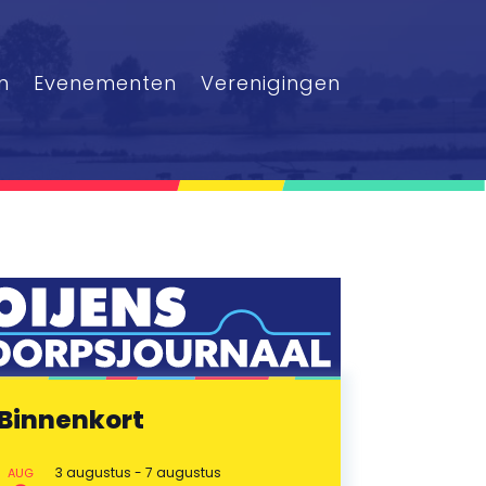
n
Evenementen
Verenigingen
Binnenkort
3 augustus
-
7 augustus
AUG