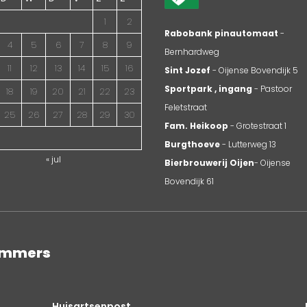
1
2
Rabobank pinautomaat
-
4
5
6
7
8
9
Bernhardweg
11
12
13
14
15
16
Sint Jozef
- Oijense Bovendijk 5
Sportpark , ingang
- Pastoor
18
19
20
21
22
23
Feletstraat
25
26
27
28
29
30
Fam. Heikoop
- Grotestraat 1
Burgthoeve
- Lutterweg 13
« jul
Bierbrouwerij Oijen
- Oijense
Bovendijk 61
nummers
Huisartsenpost