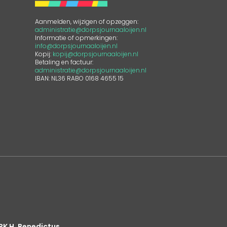
Aanmelden, wijzigen of opzeggen:
administratie@dorpsjournaaloijen.nl
Informatie of opmerkingen:
info@dorpsjournaaloijen.nl
Kopij:
kopij@dorpsjournaaloijen.nl
Betaling en factuur:
administratie@dorpsjournaaloijen.nl
IBAN: NL36 RABO 0168 4655 15
RK H. Benedictus