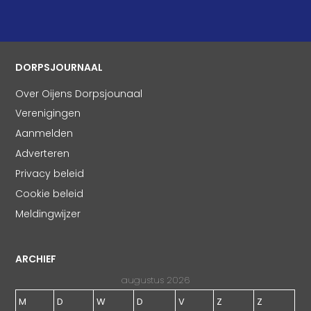
DORPSJOURNAAL
Over Oijens Dorpsjounaal
Verenigingen
Aanmelden
Adverteren
Privacy beleid
Cookie beleid
Meldingwijzer
ARCHIEF
augustus 2026
M
D
W
D
V
Z
Z