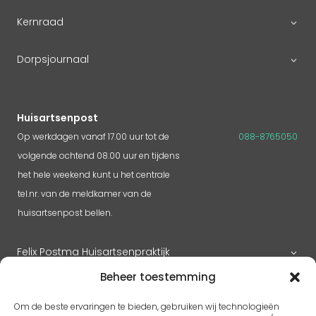
Kernraad
Dorpsjournaal
Huisartsenpost
Op werkdagen vanaf 17.00 uur tot de
088-8765050
volgende ochtend 08.00 uur en tijdens
het hele weekend kunt u het centrale
tel.nr. van de meldkamer van de
huisartsenpost bellen.
Felix Postma Huisartsenpraktijk
Beheer toestemming
Huisartsenpraktijk Megen
Om de beste ervaringen te bieden, gebruiken wij technologieën