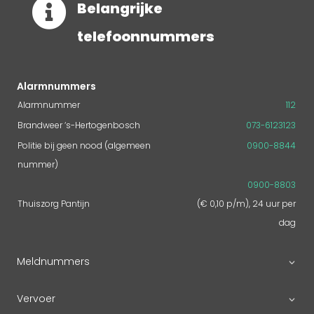

Belangrijke
telefoonnummers
Alarmnummers
Alarmnummer
112
Brandweer ‘s-Hertogenbosch
073-6123123
Politie bij geen nood (algemeen
0900-8844
nummer)
0900-8803
Thuiszorg Pantijn
(€ 0,10 p/m), 24 uur per
dag
Meldnummers
Vervoer