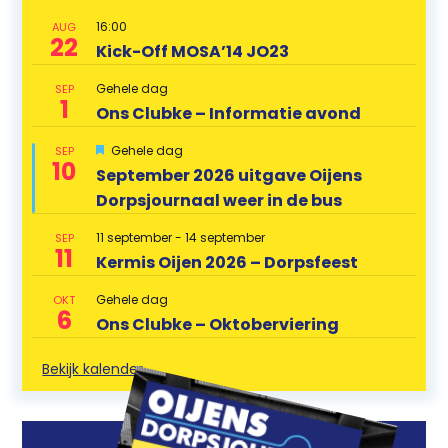
16:00
AUG
22
Kick-Off MOSA’14 JO23
Gehele dag
SEP
1
Ons Clubke – Informatie avond
U
Gehele dag
SEP
10
i
September 2026 uitgave Oijens
t
Dorpsjournaal weer in de bus
g
e
l
11 september
-
14 september
SEP
i
11
Kermis Oijen 2026 – Dorpsfeest
c
h
t
Gehele dag
OKT
6
Ons Clubke – Oktoberviering
Bekijk kalender