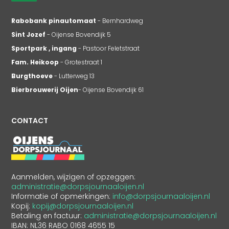
Rabobank pinautomaat
- Bernhardweg
Sint Jozef
- Oijense Bovendijk 5
Sportpark , ingang
- Pastoor Feletstraat
Fam. Heikoop
- Grotestraat 1
Burgthoeve
- Lutterweg 13
Bierbrouwerij Oijen
- Oijense Bovendijk 61
CONTACT
Aanmelden, wijzigen of opzeggen:
administratie@dorpsjournaaloijen.nl
Informatie of opmerkingen:
info@dorpsjournaaloijen.nl
Kopij:
kopij@dorpsjournaaloijen.nl
Betaling en factuur:
administratie@dorpsjournaaloijen.nl
IBAN: NL36 RABO 0168 4655 15