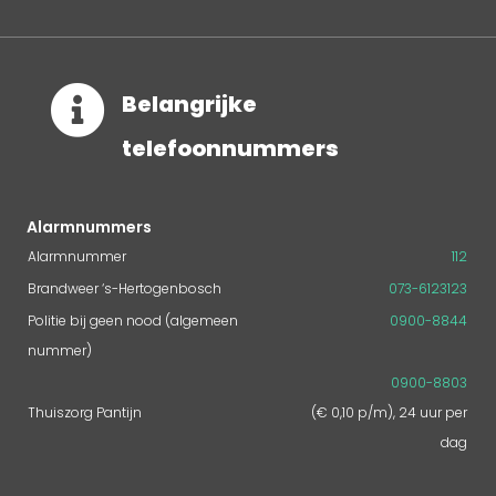

Belangrijke
telefoonnummers
Alarmnummers
Alarmnummer
112
Brandweer ‘s-Hertogenbosch
073-6123123
Politie bij geen nood (algemeen
0900-8844
nummer)
0900-8803
Thuiszorg Pantijn
(€ 0,10 p/m), 24 uur per
dag