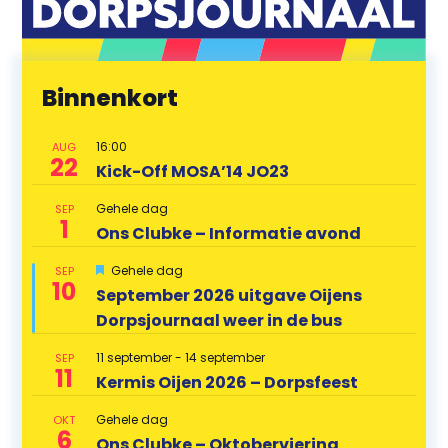
Binnenkort
16:00
AUG
22
Kick-Off MOSA’14 JO23
Gehele dag
SEP
1
Ons Clubke – Informatie avond
U
Gehele dag
SEP
10
i
September 2026 uitgave Oijens
t
Dorpsjournaal weer in de bus
g
e
l
11 september
-
14 september
SEP
i
11
Kermis Oijen 2026 – Dorpsfeest
c
h
t
Gehele dag
OKT
6
Ons Clubke – Oktoberviering