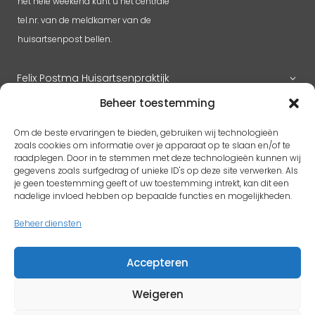
het hele weekend kunt u het centrale
tel.nr. van de meldkamer van de
huisartsenpost bellen.
Felix Postma Huisartsenpraktijk
Beheer toestemming
Huisartsenpraktijk Megen
Om de beste ervaringen te bieden, gebruiken wij technologieën
zoals cookies om informatie over je apparaat op te slaan en/of te
raadplegen. Door in te stemmen met deze technologieën kunnen wij
gegevens zoals surfgedrag of unieke ID's op deze site verwerken. Als
RK H. Benedictus
je geen toestemming geeft of uw toestemming intrekt, kan dit een
Adres
pastoorlith@icloud.com
nadelige invloed hebben op bepaalde functies en mogelijkheden.
Antoon Coolenplein 5
Beheer diensten
5397 EX Lith
Accepteren
Protestantse kerk Gem. Lith en Oijen
Weigeren