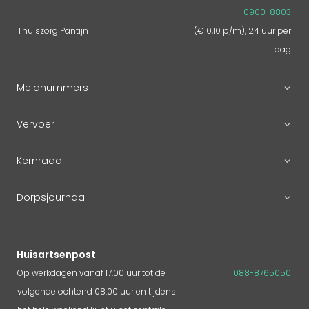
0900-8803
Thuiszorg Pantijn
(€ 0,10 p/m), 24 uur per
dag
Meldnummers
Vervoer
Kernraad
Dorpsjournaal
Huisartsenpost
Op werkdagen vanaf 17.00 uur tot de
088-8765050
volgende ochtend 08.00 uur en tijdens