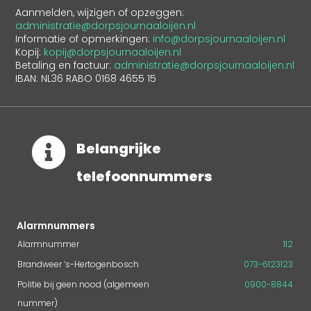
Aanmelden, wijzigen of opzeggen:
administratie@dorpsjournaaloijen.nl
Informatie of opmerkingen:
info@dorpsjournaaloijen.nl
Kopij:
kopij@dorpsjournaaloijen.nl
Betaling en factuur:
administratie@dorpsjournaaloijen.nl
IBAN: NL36 RABO 0168 4655 15

Belangrijke
telefoonnummers
Alarmnummers
Alarmnummer
112
Brandweer ‘s-Hertogenbosch
073-6123123
Politie bij geen nood (algemeen
0900-8844
nummer)