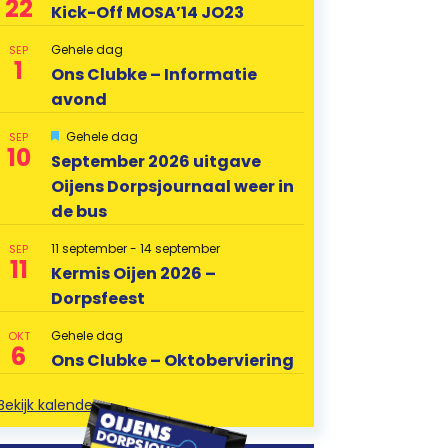
22
Kick-Off MOSA’14 JO23
Gehele dag
SEP
1
Ons Clubke – Informatie
avond
U
Gehele dag
SEP
10
i
September 2026 uitgave
t
Oijens Dorpsjournaal weer in
g
e
de bus
l
i
c
11 september
-
14 september
SEP
11
h
Kermis Oijen 2026 –
t
Dorpsfeest
Gehele dag
OKT
6
Ons Clubke – Oktoberviering
Bekijk kalender