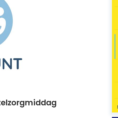
telzorgmiddag