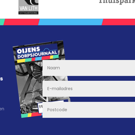
ns
en