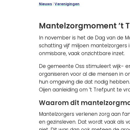
Nieuws
|
Verenigingen
Mantelzorgmoment ’t T
In november is het de Dag van de M
schatting vijf miljoen mantelzorgers 
onmisbare, vaak onzichtbare inzet.
De gemeente Oss stimuleert wijk- en
organiseren voor al die mensen in 
hun omgeving die dat nodig hebben. 
Oijen aanleiding om ’t Trefpunt te
Waarom dit mantelzorgm
Mantelzorgers verlenen zorg aan fam
en gezinsleven. Dat wordt vaak als v
niet. Dit was dan ook meteen de gro