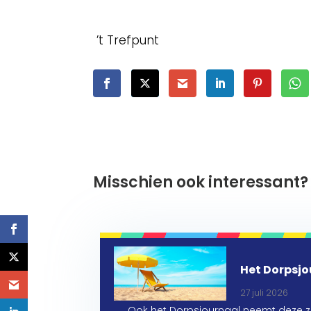
’t Trefpunt
Misschien ook interessant?
Het Dorpsjo
27 juli 2026
Ook het Dorpsjournaal neemt deze 