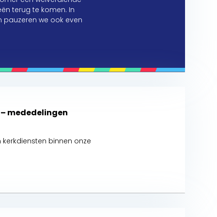
ën terug te komen. In
en pauzeren we ook even
t – mededelingen
kerkdiensten binnen onze