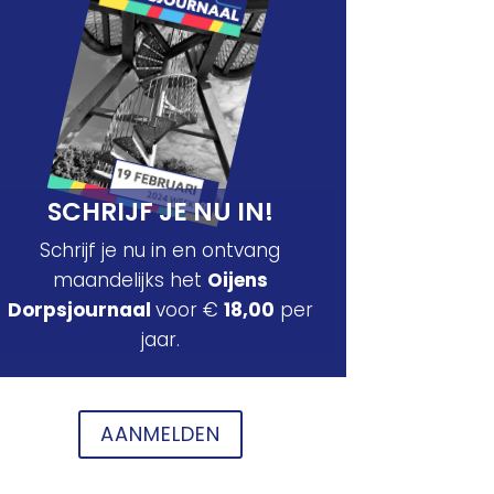
SCHRIJF JE NU IN!
Schrijf je nu in en ontvang
maandelijks het
Oijens
Dorpsjournaal
voor €
18,00
per
jaar.
AANMELDEN