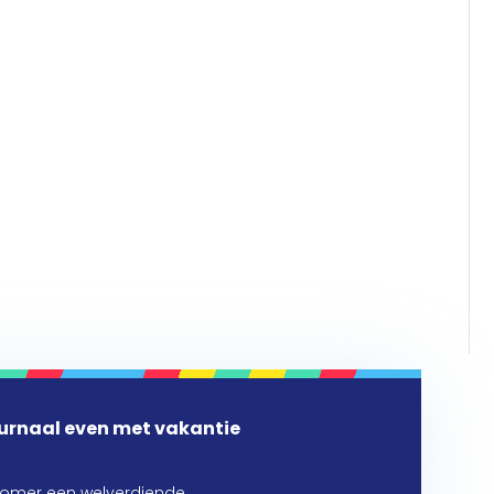
urnaal even met vakantie
zomer een welverdiende