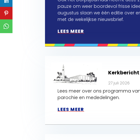
pauze om weer boordevol frisse idee
augustus slaan we één editie over 
met de wekelijkse nieuwsbrief.
LEES MEER
Kerkberich
27 juli 2026
Lees meer over ons programma van 
parochie en mededelingen.
LEES MEER