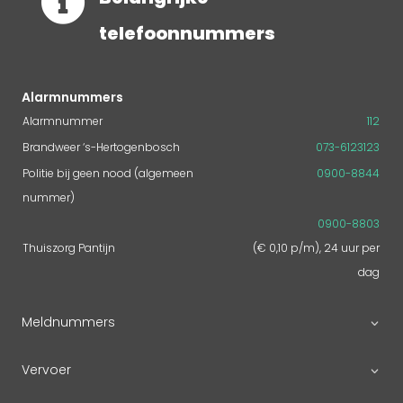

telefoonnummers
Alarmnummers
Alarmnummer
112
Brandweer ‘s-Hertogenbosch
073-6123123
Politie bij geen nood (algemeen
0900-8844
nummer)
0900-8803
Thuiszorg Pantijn
(€ 0,10 p/m), 24 uur per
dag
Meldnummers
Vervoer