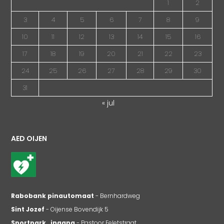
1
2
3
4
5
6
7
8
9
10
11
12
13
14
15
16
17
18
19
20
21
22
23
24
25
26
27
28
29
30
31
« jul
AED OIJEN
Rabobank pinautomaat
- Bernhardweg
Sint Jozef
- Oijense Bovendijk 5
Sportpark , ingang
- Pastoor Feletstraat