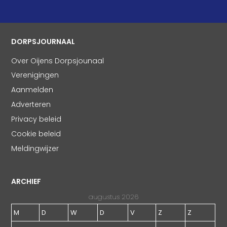
DORPSJOURNAAL
Over Oijens Dorpsjounaal
Verenigingen
Aanmelden
Adverteren
Privacy beleid
Cookie beleid
Meldingwijzer
ARCHIEF
augustus 2026
M
D
W
D
V
Z
Z