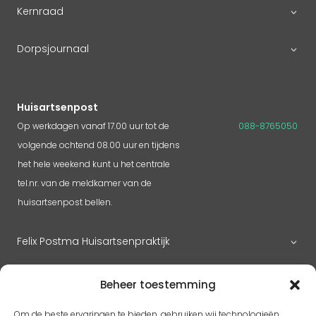
Kernraad
Dorpsjournaal
Huisartsenpost
Op werkdagen vanaf 17.00 uur tot de
088-8765050
volgende ochtend 08.00 uur en tijdens
het hele weekend kunt u het centrale
tel.nr. van de meldkamer van de
huisartsenpost bellen.
Felix Postma Huisartsenpraktijk
Huisartsenpraktijk Megen
Beheer toestemming
Om de beste ervaringen te bieden, gebruiken wij technologieën