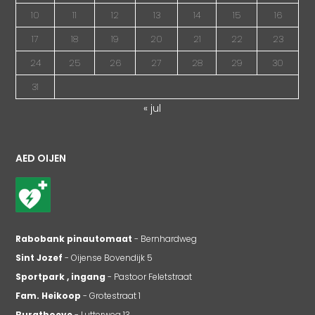
10
11
12
13
14
15
16
17
18
19
20
21
22
23
24
25
26
27
28
29
30
31
« jul
AED OIJEN
Rabobank pinautomaat
- Bernhardweg
Sint Jozef
- Oijense Bovendijk 5
Sportpark , ingang
- Pastoor Feletstraat
Fam. Heikoop
- Grotestraat 1
Burgthoeve
- Lutterweg 13