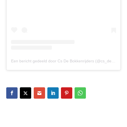
Een bericht gedeeld door Cs De Bokkenrijders (@cs_de_bokkenrijders)