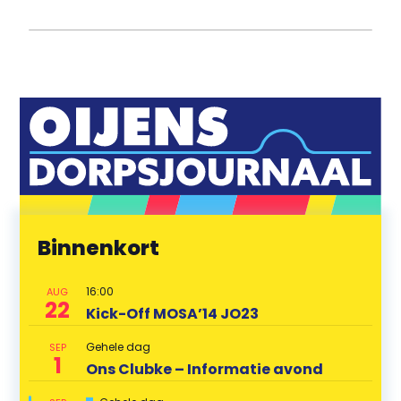
Binnenkort
16:00
AUG
22
Kick-Off MOSA’14 JO23
Gehele dag
SEP
1
Ons Clubke – Informatie avond