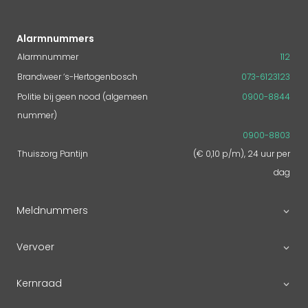
Alarmnummers
Alarmnummer
112
Brandweer ‘s-Hertogenbosch
073-6123123
Politie bij geen nood (algemeen
0900-8844
nummer)
0900-8803
Thuiszorg Pantijn
(€ 0,10 p/m), 24 uur per
dag
Meldnummers
Vervoer
Kernraad