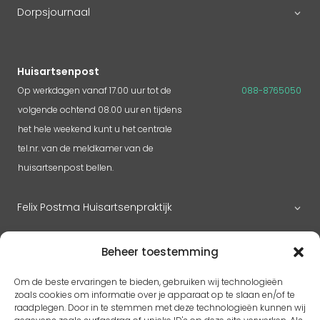
Dorpsjournaal
Huisartsenpost
Op werkdagen vanaf 17.00 uur tot de
088-8765050
volgende ochtend 08.00 uur en tijdens
het hele weekend kunt u het centrale
tel.nr. van de meldkamer van de
huisartsenpost bellen.
Felix Postma Huisartsenpraktijk
Huisartsenpraktijk Megen
Beheer toestemming
Om de beste ervaringen te bieden, gebruiken wij technologieën
zoals cookies om informatie over je apparaat op te slaan en/of te
RK H. Benedictus
raadplegen. Door in te stemmen met deze technologieën kunnen wij