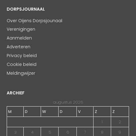
DORPSJOURNAAL
Over Oijens Dorpsjounaal
Verenigingen
Aanmelden
Adverteren
Privacy beleid
Cookie beleid
Meldingwijzer
ARCHIEF
augustus 2026
M
D
W
D
V
Z
Z
1
2
3
4
5
6
7
8
9