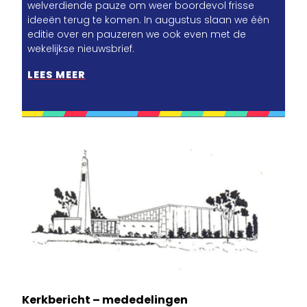
welverdiende pauze om weer boordevol frisse
ideeën terug te komen. In augustus slaan we één
editie over en pauzeren we ook even met de
wekelijkse nieuwsbrief.
LEES MEER
Kerkbericht – mededelingen