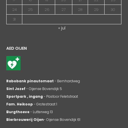
24
25
26
27
28
29
30
31
« jul
AED OIJEN
Rabobank pinautomaat
- Bernhardweg
Sint Jozef
- Oijense Bovendijk 5
Sportpark , ingang
- Pastoor Feletstraat
Fam. Heikoop
- Grotestraat 1
Burgthoeve
- Lutterweg 13
Bierbrouwerij Oijen
- Oijense Bovendijk 61