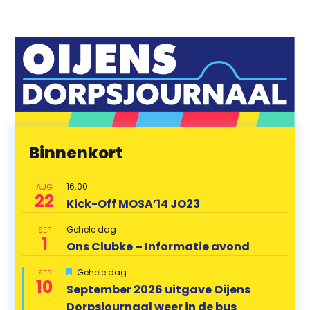
Binnenkort
16:00
AUG
22
Kick-Off MOSA’14 JO23
Gehele dag
SEP
1
Ons Clubke – Informatie avond
U
Gehele dag
SEP
10
i
September 2026 uitgave Oijens
t
Dorpsjournaal weer in de bus
g