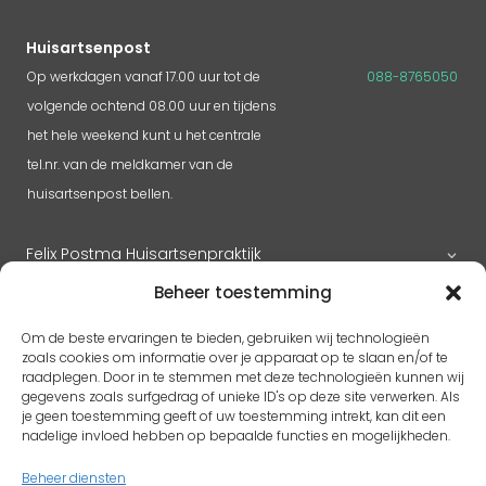
Huisartsenpost
Op werkdagen vanaf 17.00 uur tot de
088-8765050
volgende ochtend 08.00 uur en tijdens
het hele weekend kunt u het centrale
tel.nr. van de meldkamer van de
huisartsenpost bellen.
Felix Postma Huisartsenpraktijk
Beheer toestemming
Huisartsenpraktijk Megen
Om de beste ervaringen te bieden, gebruiken wij technologieën
zoals cookies om informatie over je apparaat op te slaan en/of te
raadplegen. Door in te stemmen met deze technologieën kunnen wij
gegevens zoals surfgedrag of unieke ID's op deze site verwerken. Als
RK H. Benedictus
je geen toestemming geeft of uw toestemming intrekt, kan dit een
Adres
pastoorlith@icloud.com
nadelige invloed hebben op bepaalde functies en mogelijkheden.
Antoon Coolenplein 5
Beheer diensten