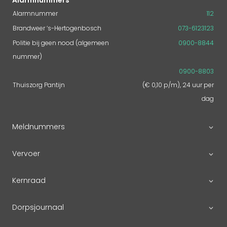
Alarmnummers
Alarmnummer
112
Brandweer ‘s-Hertogenbosch
073-6123123
Politie bij geen nood (algemeen
0900-8844
nummer)
0900-8803
Thuiszorg Pantijn
(€ 0,10 p/m), 24 uur per
dag
Meldnummers
Vervoer
Kernraad
Dorpsjournaal