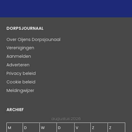
DORPSJOURNAAL
Over Oijens Dorpsjounaal
Verenigingen
Aanmelden
Adverteren
Privacy beleid
Cookie beleid
Meldingwijzer
ARCHIEF
augustus 2026
M
D
W
D
V
Z
Z