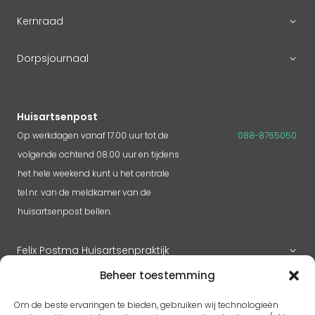
Kernraad
Dorpsjournaal
Huisartsenpost
Op werkdagen vanaf 17.00 uur tot de
088-8765050
volgende ochtend 08.00 uur en tijdens
het hele weekend kunt u het centrale
tel.nr. van de meldkamer van de
huisartsenpost bellen.
Felix Postma Huisartsenpraktijk
Beheer toestemming
Huisartsenpraktijk Megen
Om de beste ervaringen te bieden, gebruiken wij technologieën