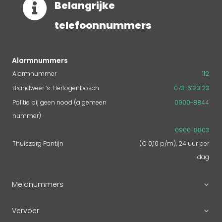

Belangrijke
telefoonnummers
Alarmnummers
Alarmnummer
112
Brandweer ‘s-Hertogenbosch
073-6123123
Politie bij geen nood (algemeen
0900-8844
nummer)
0900-8803
Thuiszorg Pantijn
(€ 0,10 p/m), 24 uur per
dag
Meldnummers
Vervoer