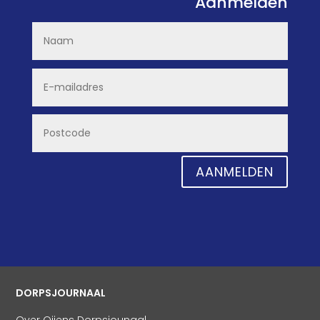
Aanmelden
AANMELDEN
DORPSJOURNAAL
Over Oijens Dorpsjounaal