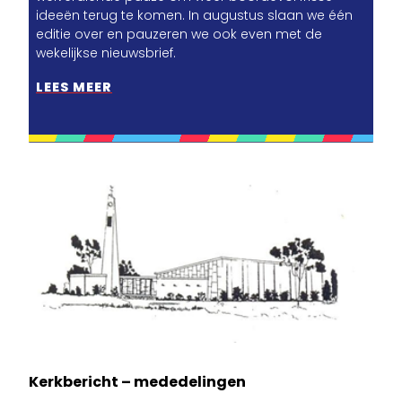
ideeën terug te komen. In augustus slaan we één
editie over en pauzeren we ook even met de
wekelijkse nieuwsbrief.
LEES MEER
Kerkbericht – mededelingen