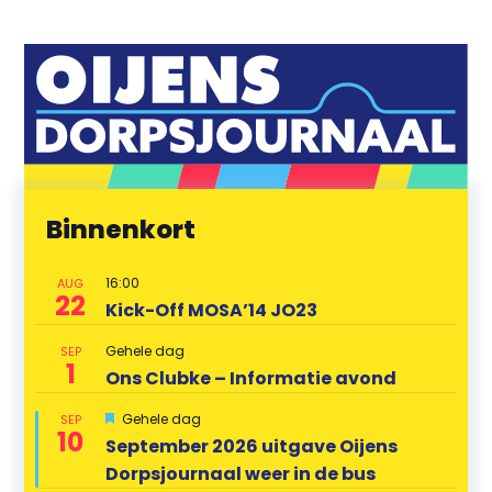
Binnenkort
16:00
AUG
22
Kick-Off MOSA’14 JO23
Gehele dag
SEP
1
Ons Clubke – Informatie avond
U
Gehele dag
SEP
10
i
September 2026 uitgave Oijens
t
Dorpsjournaal weer in de bus
g
e