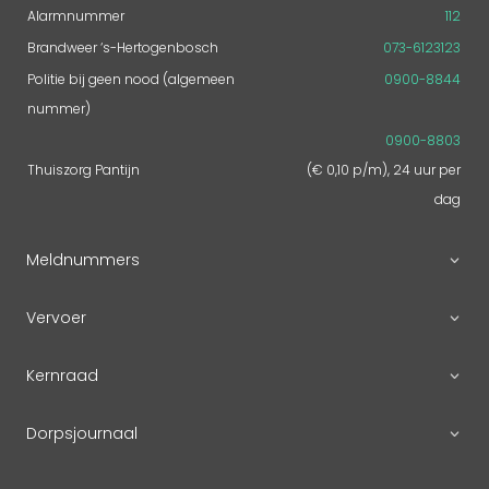
Alarmnummer
112
Brandweer ‘s-Hertogenbosch
073-6123123
Politie bij geen nood (algemeen
0900-8844
nummer)
0900-8803
Thuiszorg Pantijn
(€ 0,10 p/m), 24 uur per
dag
Meldnummers
Vervoer
Kernraad
Dorpsjournaal