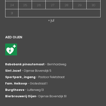
24
25
26
27
28
29
30
31
« jul
AED OIJEN
Rabobank pinautomaat
- Bernhardweg
Sint Jozef
- Oijense Bovendijk 5
Sportpark , ingang
- Pastoor Feletstraat
Fam. Heikoop
- Grotestraat 1
Burgthoeve
- Lutterweg 13
Bierbrouwerij Oijen
- Oijense Bovendijk 61