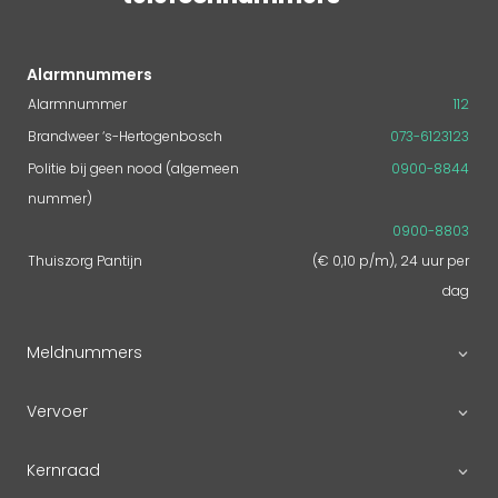
Alarmnummers
Alarmnummer
112
Brandweer ‘s-Hertogenbosch
073-6123123
Politie bij geen nood (algemeen
0900-8844
nummer)
0900-8803
Thuiszorg Pantijn
(€ 0,10 p/m), 24 uur per
dag
Meldnummers
Vervoer
Kernraad