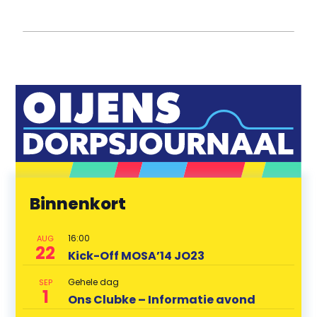
Binnenkort
16:00
AUG
22
Kick-Off MOSA’14 JO23
Gehele dag
SEP
1
Ons Clubke – Informatie avond