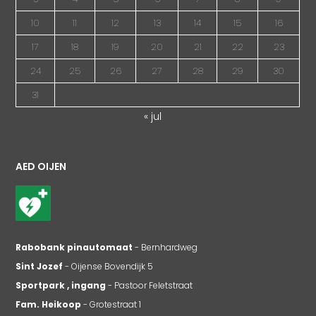
10
11
12
13
14
15
16
17
18
19
20
21
22
23
24
25
26
27
28
29
30
31
« jul
AED OIJEN
Rabobank pinautomaat
- Bernhardweg
Sint Jozef
- Oijense Bovendijk 5
Sportpark , ingang
- Pastoor Feletstraat
Fam. Heikoop
- Grotestraat 1