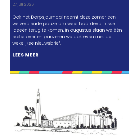
27 juli 2026
Ook het Dorpsjournaal neemt deze zomer een
welverdiende pauze om weer boordevol frisse
ideeën terug te komen. In augustus slaan we één
editie over en pauzeren we ook even met de
wekelijkse nieuwsbrief.
LEES MEER