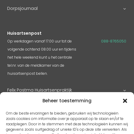
Dorpsjournaal
Huisartsenpost
Op werkdagen vanaf 17.00 uur tot de
088-8765050
volgende ochtend 08.00 uur en tijdens
het hele weekend kunt u het centrale
tel.nr. van de meldkamer van de
huisartsenpost bellen.
Felix Postma Huisartsenpraktijk
Beheer toestemming
Huisartsenpraktijk Megen
Om de beste ervaringen te bieden, gebruiken wij technologieën
zoals cookies om informatie over je apparaat op te slaan en/of te
raadplegen. Door in te stemmen met deze technologieën kunnen wij
gegevens zoals surfgedrag of unieke ID's op deze site verwerken. Als
RK H. Benedictus