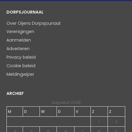
DORPSJOURNAAL
Over Oijens Dorpsjounaal
Verenigingen
Aanmelden
Adverteren
Privacy beleid
Cookie beleid
Meldingwijzer
ARCHIEF
augustus 2026
M
D
W
D
V
Z
Z
1
2
3
4
5
6
7
8
9