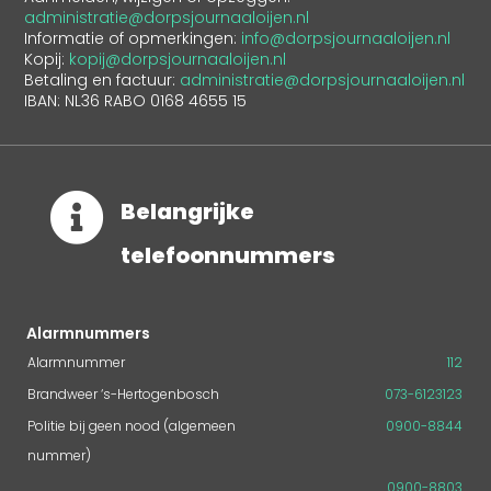
administratie@dorpsjournaaloijen.nl
Informatie of opmerkingen:
info@dorpsjournaaloijen.nl
Kopij:
kopij@dorpsjournaaloijen.nl
Betaling en factuur:
administratie@dorpsjournaaloijen.nl
IBAN: NL36 RABO 0168 4655 15

Belangrijke
telefoonnummers
Alarmnummers
Alarmnummer
112
Brandweer ‘s-Hertogenbosch
073-6123123
Politie bij geen nood (algemeen
0900-8844
nummer)
0900-8803