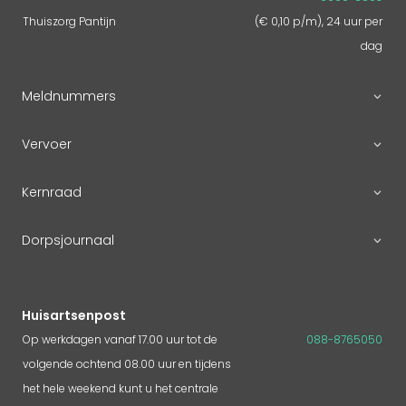
Thuiszorg Pantijn
(€ 0,10 p/m), 24 uur per
dag
Meldnummers
Vervoer
Kernraad
Dorpsjournaal
Huisartsenpost
Op werkdagen vanaf 17.00 uur tot de
088-8765050
volgende ochtend 08.00 uur en tijdens
het hele weekend kunt u het centrale