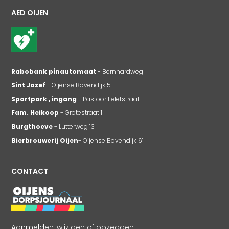
AED OIJEN
Rabobank pinautomaat
- Bernhardweg
Sint Jozef
- Oijense Bovendijk 5
Sportpark , ingang
- Pastoor Feletstraat
Fam. Heikoop
- Grotestraat 1
Burgthoeve
- Lutterweg 13
Bierbrouwerij Oijen
- Oijense Bovendijk 61
CONTACT
Aanmelden, wijzigen of opzeggen: