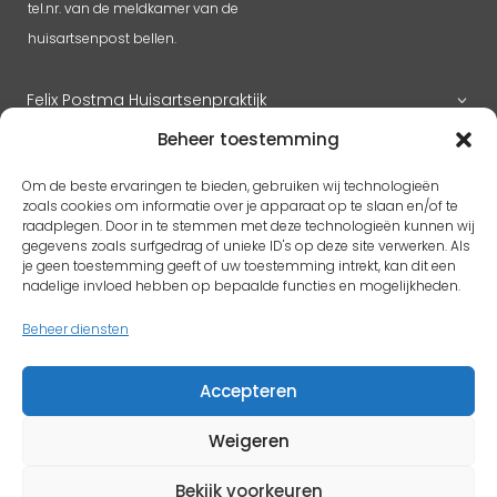
tel.nr. van de meldkamer van de
huisartsenpost bellen.
Felix Postma Huisartsenpraktijk
Beheer toestemming
Huisartsenpraktijk Megen
Om de beste ervaringen te bieden, gebruiken wij technologieën
zoals cookies om informatie over je apparaat op te slaan en/of te
raadplegen. Door in te stemmen met deze technologieën kunnen wij
gegevens zoals surfgedrag of unieke ID's op deze site verwerken. Als
RK H. Benedictus
je geen toestemming geeft of uw toestemming intrekt, kan dit een
Adres
pastoorlith@icloud.com
nadelige invloed hebben op bepaalde functies en mogelijkheden.
Antoon Coolenplein 5
Beheer diensten
5397 EX Lith
Accepteren
Protestantse kerk Gem. Lith en Oijen
Weigeren
Bekijk voorkeuren