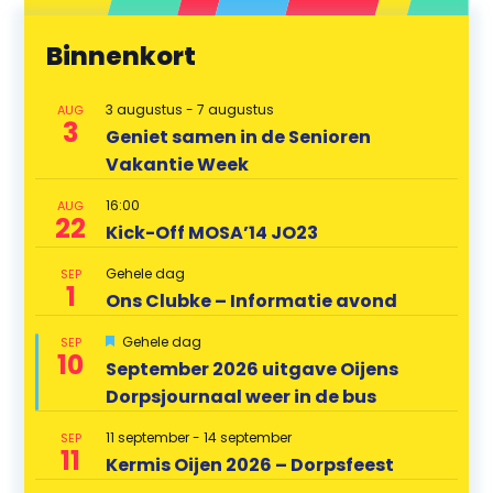
Binnenkort
3 augustus
-
7 augustus
AUG
3
Geniet samen in de Senioren
Vakantie Week
16:00
AUG
22
Kick-Off MOSA’14 JO23
Gehele dag
SEP
1
Ons Clubke – Informatie avond
U
Gehele dag
SEP
10
i
September 2026 uitgave Oijens
t
Dorpsjournaal weer in de bus
g
e
l
11 september
-
14 september
SEP
i
11
Kermis Oijen 2026 – Dorpsfeest
c
h