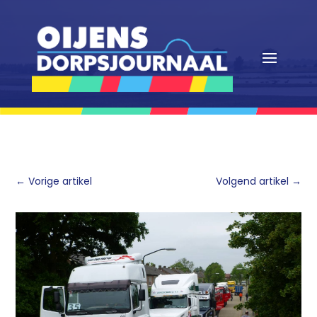
←
Vorige artikel
Volgend artikel
→