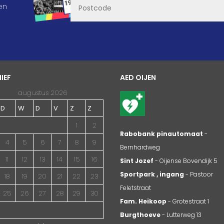
en
IEF
AED OIJEN
augustus 2026
D
W
D
V
Z
Z
1
2
Rabobank pinautomaat
-
4
5
6
7
8
9
Bernhardweg
11
12
13
14
15
16
Sint Jozef
- Oijense Bovendijk 5
Sportpark , ingang
- Pastoor
18
19
20
21
22
23
Feletstraat
25
26
27
28
29
30
Fam. Heikoop
- Grotestraat 1
Burgthoeve
- Lutterweg 13