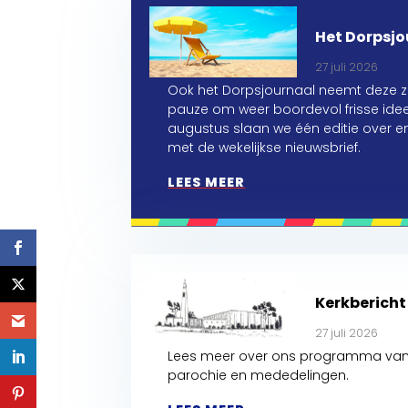
Het Dorpsjo
27 juli 2026
Ook het Dorpsjournaal neemt deze 
pauze om weer boordevol frisse idee
augustus slaan we één editie over 
met de wekelijkse nieuwsbrief.
LEES MEER
Kerkberich
27 juli 2026
Lees meer over ons programma van 
parochie en mededelingen.