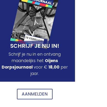
SCHRIJF JE NU IN!
Schrijf je nu in en ontvang
maandelijks het
Oijens
Dorpsjournaal
voor €
18,00
per
jaar.
AANMELDEN