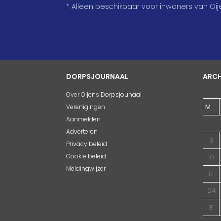
* Alleen beschikbaar voor inwoners van Oij
DORPSJOURNAAL
ARCH
Over Oijens Dorpsjounaal
M
Verenigingen
Aanmelden
Adverteren
3
Privacy beleid
Cookie beleid
10
Meldingwijzer
17
24
31