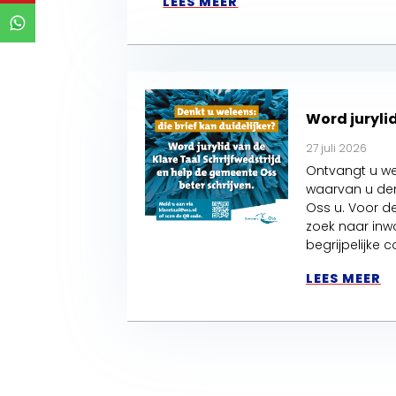
LEES MEER
Word jurylid
27 juli 2026
Ontvangt u we
waarvan u den
Oss u. Voor de
zoek naar inw
begrijpelijke
LEES MEER