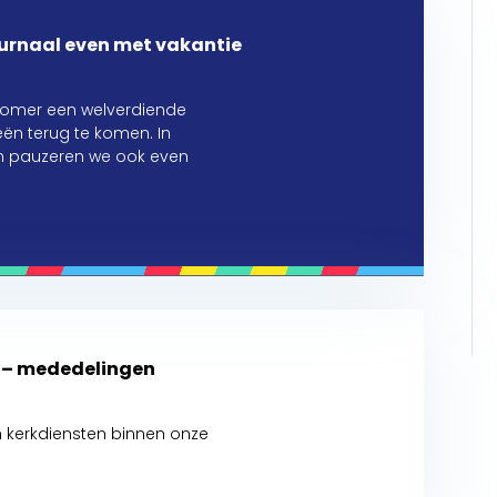
urnaal even met vakantie
zomer een welverdiende
ën terug te komen. In
en pauzeren we ook even
t – mededelingen
kerkdiensten binnen onze