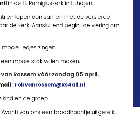
ril
in de H. Remigiuskerk in Lithoijen.
nti en lopen dan samen met de versierde
r de kerk. Aansluitend begint de viering om
 mooie liedjes zingen.
 een mooie stok willen maken.
e van Rossem vóór zondag 05 april.
mail :
robvanrossem@xs4all.nl
kind en de groep.
ij Avanti van ons een broodhaantje uitgereikt