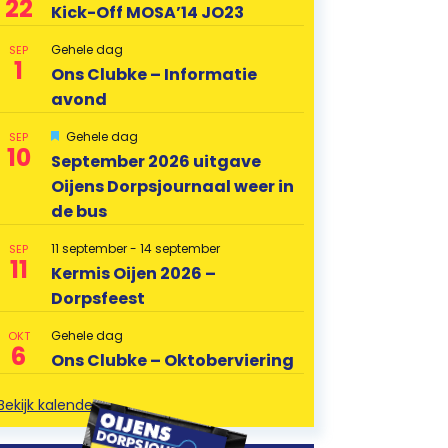
22
Kick-Off MOSA’14 JO23
Gehele dag
SEP
1
Ons Clubke – Informatie
avond
U
Gehele dag
SEP
10
i
September 2026 uitgave
t
Oijens Dorpsjournaal weer in
g
e
de bus
l
i
c
11 september
-
14 september
SEP
11
h
Kermis Oijen 2026 –
t
Dorpsfeest
Gehele dag
OKT
6
Ons Clubke – Oktoberviering
Bekijk kalender