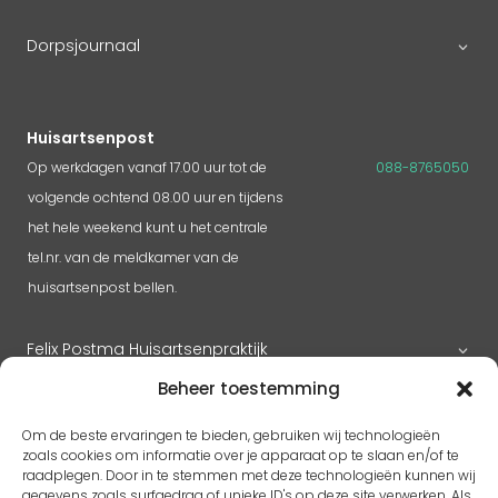
Dorpsjournaal
Huisartsenpost
Op werkdagen vanaf 17.00 uur tot de
088-8765050
volgende ochtend 08.00 uur en tijdens
het hele weekend kunt u het centrale
tel.nr. van de meldkamer van de
huisartsenpost bellen.
Felix Postma Huisartsenpraktijk
Beheer toestemming
Huisartsenpraktijk Megen
Om de beste ervaringen te bieden, gebruiken wij technologieën
zoals cookies om informatie over je apparaat op te slaan en/of te
raadplegen. Door in te stemmen met deze technologieën kunnen wij
gegevens zoals surfgedrag of unieke ID's op deze site verwerken. Als