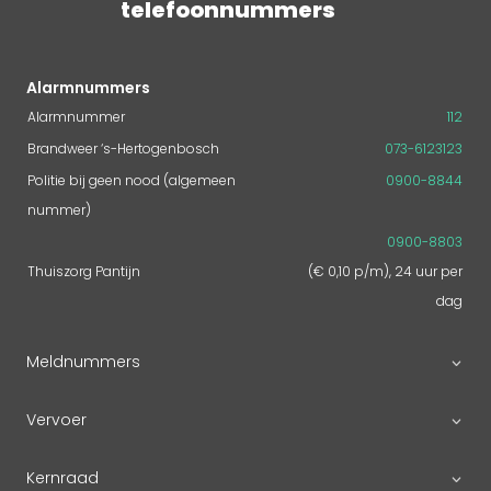
telefoonnummers
Alarmnummers
Alarmnummer
112
Brandweer ‘s-Hertogenbosch
073-6123123
Politie bij geen nood (algemeen
0900-8844
nummer)
0900-8803
Thuiszorg Pantijn
(€ 0,10 p/m), 24 uur per
dag
Meldnummers
Vervoer
Kernraad