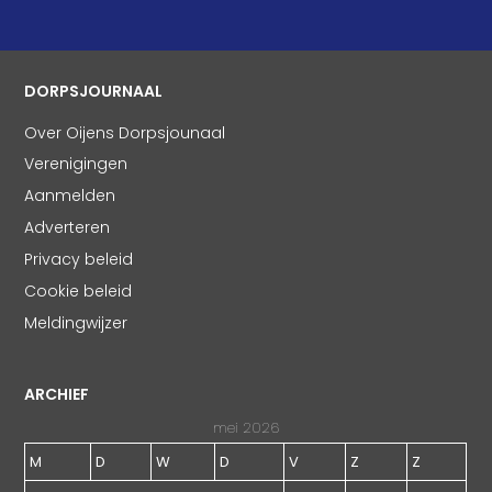
DORPSJOURNAAL
Over Oijens Dorpsjounaal
Verenigingen
Aanmelden
Adverteren
Privacy beleid
Cookie beleid
Meldingwijzer
ARCHIEF
mei 2026
M
D
W
D
V
Z
Z