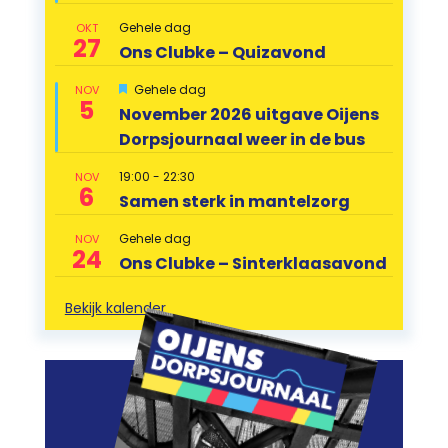
Gehele dag
OKT
27
Ons Clubke – Quizavond
Uitgelicht
Gehele dag
NOV
5
November 2026 uitgave Oijens
Dorpsjournaal weer in de bus
19:00
-
22:30
NOV
6
Samen sterk in mantelzorg
Gehele dag
NOV
24
Ons Clubke – Sinterklaasavond
Bekijk kalender