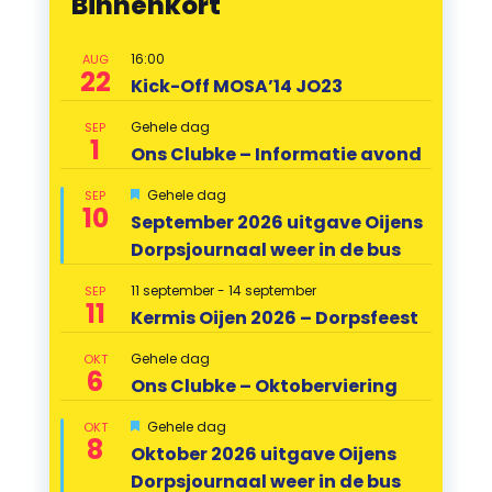
Binnenkort
16:00
AUG
22
Kick-Off MOSA’14 JO23
Gehele dag
SEP
1
Ons Clubke – Informatie avond
Uitgelicht
Gehele dag
SEP
10
September 2026 uitgave Oijens
Dorpsjournaal weer in de bus
11 september
-
14 september
SEP
11
Kermis Oijen 2026 – Dorpsfeest
Gehele dag
OKT
6
Ons Clubke – Oktoberviering
Uitgelicht
Gehele dag
OKT
8
Oktober 2026 uitgave Oijens
Dorpsjournaal weer in de bus