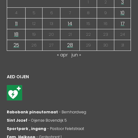
3
1
2
10
4
5
6
7
8
9
11
14
17
12
13
15
16
18
19
20
21
22
23
24
25
28
26
27
29
30
31
« apr
jun »
AED OIJEN
Rabobank pinautomaat
- Bernhardweg
Sint Jozef
- Oijense Bovendijk 5
Sportpark , ingang
- Pastoor Feletstraat
Fam. Heikoop
- Grotestraat 1