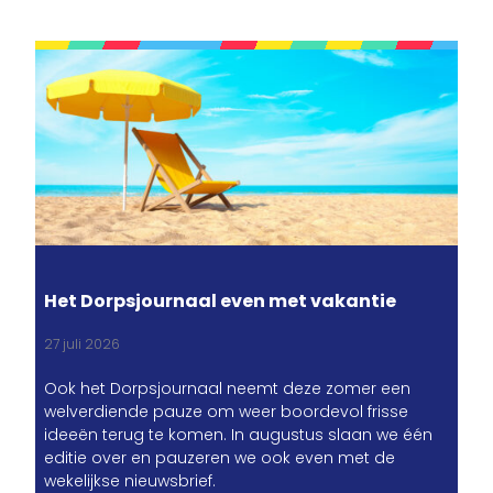
Het Dorpsjournaal even met vakantie
27 juli 2026
Ook het Dorpsjournaal neemt deze zomer een
welverdiende pauze om weer boordevol frisse
ideeën terug te komen. In augustus slaan we één
editie over en pauzeren we ook even met de
wekelijkse nieuwsbrief.