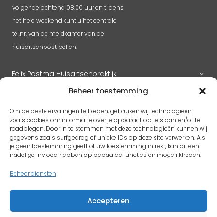
volgende ochtend 08.00 uur en tijdens
het hele weekend kunt u het centrale
tel.nr. van de meldkamer van de
huisartsenpost bellen.
Felix Postma Huisartsenpraktijk
Beheer toestemming
Huisartsenpraktijk Megen
Om de beste ervaringen te bieden, gebruiken wij technologieën
zoals cookies om informatie over je apparaat op te slaan en/of te
raadplegen. Door in te stemmen met deze technologieën kunnen wij
gegevens zoals surfgedrag of unieke ID's op deze site verwerken. Als
RK H. Benedictus
je geen toestemming geeft of uw toestemming intrekt, kan dit een
Adres
pastoorlith@icloud.com
nadelige invloed hebben op bepaalde functies en mogelijkheden.
Antoon Coolenplein 5
Beheer diensten
5397 EX Lith
Accepteren
Protestantse kerk Gem. Lith en Oijen