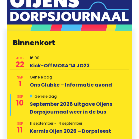
Binnenkort
16:00
AUG
22
Kick-Off MOSA’14 JO23
Gehele dag
SEP
1
Ons Clubke – Informatie avond
U
Gehele dag
SEP
10
i
September 2026 uitgave Oijens
t
Dorpsjournaal weer in de bus
g
e
l
11 september
-
14 september
SEP
i
11
Kermis Oijen 2026 – Dorpsfeest
c
h