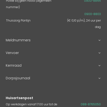
Politie bij geen nood (algemeen
0900-8844
nummer)
0900-8803
Thuiszorg Pantijn
(€ 0,10 p/m), 24 uur per
dag
Meldnummers
Vervoer
Kernraad
Dorpsjournaal
Huisartsenpost
Op werkdagen vanaf 17.00 uur tot de
088-8765050